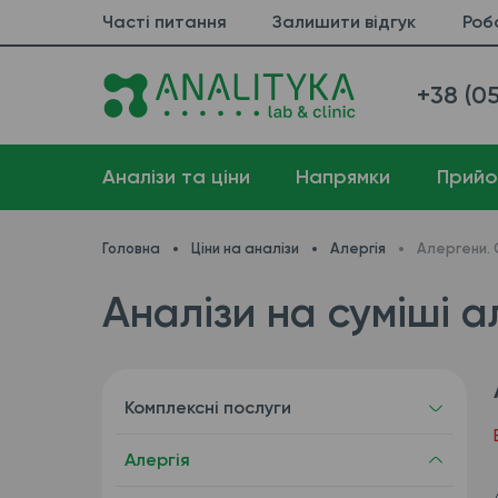
Часті питання
Залишити відгук
Роб
+38 (05
Аналізи та ціни
Напрямки
Прийо
Головна
Ціни на аналізи
Алергія
Алергени. 
Аналізи на суміші а
Комплексні послуги
Алергія