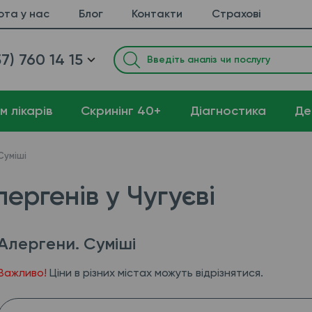
ота у нас
Блог
Контакти
Страхові
7) 760 14 15
м лікарів
Cкринінг 40+
Діагностика
Де
Суміші
лергенів у Чугуєві
Алергени. Суміші
Важливо!
Ціни в різних містах можуть відрізнятися.