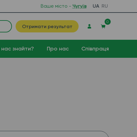
Ваше місто -
Чугуїв
UA
RU
0
Отримати результат
 нас знайти?
Про нас
Співпраця