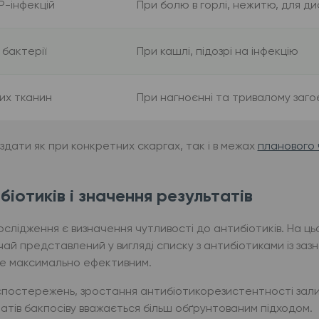
Р-інфекцій
При болю в горлі, нежитю, для ди
 бактерії
При кашлі, підозрі на інфекцію
ких тканин
При нагноєнні та тривалому заго
 здати як при конкретних скаргах, так і в межах
планового 
іотиків і значення результатів
ослідження є визначення чутливості до антибіотиків. На ц
чай представлений у вигляді списку з антибіотиками із заз
уде максимально ефективним.
 спостережень, зростання антибіотикорезистентності зал
татів бакпосіву вважається більш обґрунтованим підходом.