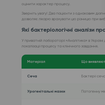
оцінити характер процесу.
Зверніть увагу! Два пацієнти з однаковим діаг
дозволяє лікарю врахувати цю різницю при ви
Які бактеріологічні аналізи п
У приватній лабораторії «Аналітика» в Україні 
локалізації процесу та клінічного завдання.
Матеріал
Що виявляю
Сеча
Бактерії сечо
Урогенітальні мазки
Патогенну м