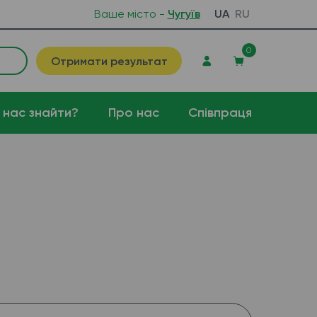
Ваше місто -
Чугуїв
UA
RU
0
Отримати результат
 нас знайти?
Про нас
Співпраця