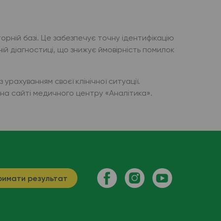
орній базі. Це забезпечує точну ідентифікацію
чній діагностиці, що знижує ймовірність помилок
урахуванням своєї клінічної ситуації.
о на сайті медичного центру «Аналітика».
имати результат