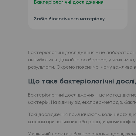
Бактеріологічні дослідження
Забір біологічного матеріалу
Бактеріологічні дослідження - це лабораторні 
антибіотиків. Давайте розберемо, у яких випад
результати. Окремо пояснимо, чому важливе виз
Що таке бактеріологічні дослі
Бактеріологічні дослідження - це метод діагн
бактерій. На відміну від експрес-методів, бакпо
Такі дослідження призначають, коли необхідн
важливі при затяжних або рецидивуючих інфекц
У клінічній практиці бактеріологічні дослідж