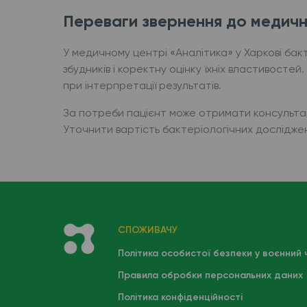
Переваги звернення до медичн
У медичному центрі «Аналітика» у Харкові бак
збудників і коректну оцінку їхніх властивостей
при інтерпретації результатів.
За потреби пацієнт може отримати консультацію
Уточнити вартість бактеріологічних досліджень
СПОЖИВАЧУ
Політика особистої безпеки у воєнний 
Правила обробки персональних даних
Політика конфіденційності