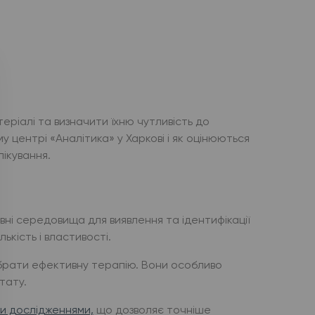
теріалі та визначити їхню чутливість до
у центрі «Аналітика» у Харкові і як оцінюються
лікування.
вні середовища для виявлення та ідентифікації
ькість і властивості.
ібрати ефективну терапію. Вони особливо
тату.
и дослідженнями,
що дозволяє точніше