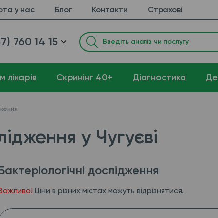
ота у нас
Блог
Контакти
Страхові
7) 760 14 15
м лікарів
Cкринінг 40+
Діагностика
Де
дження
лідження у Чугуєві
Бактеріологічні дослідження
Важливо!
Ціни в різних містах можуть відрізнятися.