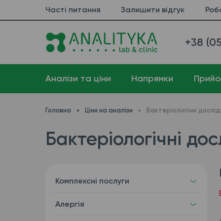
Часті питання
Залишити відгук
Роб
+38 (05
Аналізи та ціни
Напрямки
Прийо
Головна
Ціни на аналізи
Бактеріологічні дослі
Бактеріологічні дос
Комплексні послуги
Алергія