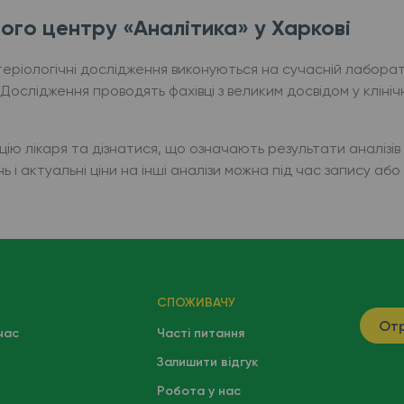
ого центру «Аналітика» у Харкові
теріологічні дослідження виконуються на сучасній лаборат
. Дослідження проводять фахівці з великим досвідом у кліні
 лікаря та дізнатися, що означають результати аналізів з 
 і актуальні ціни на інші аналізи можна під час запису аб
СПОЖИВАЧУ
Отр
час
Часті питання
Залишити відгук
Робота у нас