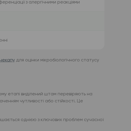
ференціації з алергічними реакціями
єнні
чекапу
для оцінки мікробіологічного статусу
ьому етапі виділений штам перевіряють на
наченням чутливості або стійкості. Це
ишається однією з ключових проблем сучасної