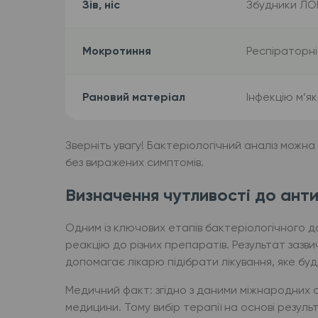
Зів, ніс
Збудники ЛО
Мокротиння
Респіраторні
Рановий матеріал
Інфекцію м’я
Зверніть увагу! Бактеріологічний аналіз можна
без виражених симптомів.
Визначення чутливості до антиб
Одним із ключових етапів бактеріологічного д
реакцію до різних препаратів. Результат зазви
допомагає лікарю підібрати лікування, яке б
Медичний факт: згідно з даними міжнародних
медицини. Тому вибір терапії на основі резуль