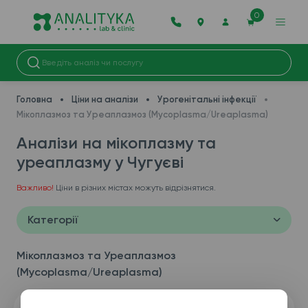
0
Головна
Ціни на аналізи
Урогенітальні інфекції
Мікоплазмоз та Уреаплазмоз (Mycoplasma/Ureaplasma)
Аналізи на мікоплазму та
уреаплазму у Чугуєві
Важливо!
Ціни в різних містах можуть відрізнятися.
Категорії
Мікоплазмоз та Уреаплазмоз
(Mycoplasma/Ureaplasma)