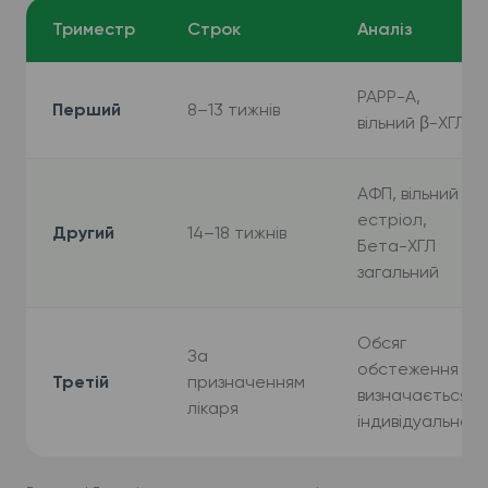
Триместр
Строк
Аналіз
PAPP-A,
Перший
8–13 тижнів
вільний β-ХГЛ
АФП, вільний
естріол,
Другий
14–18 тижнів
Бета-ХГЛ
загальний
Обсяг
За
обстеження
Третій
призначенням
визначається
лікаря
індивідуально