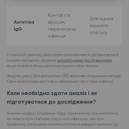
Контакт із
Для оцінки
Антитіла
вірусом,
імунного
IgG
перенесена
статусу
інфекція
У клінічній практиці результати аналізів можуть доповнюватися
іншими методами, зокрема
цитологічними дослідженнями
,
якщо потрібна більш детальна оцінка стану тканин.
Зверніть увагу! Для діагностики ВЕБ важливе поєднання методів.
Один аналіз рідко дає повну інформацію про стадію інфекції.
Коли необхідно здати аналіз і як
підготуватися до дослідження?
Аналізи на вірус Епштейна-Барр призначають при симптомах,
які можуть бути пов’язані з вірусною інфекцією, або при
тривалому погіршенні самопочуття без очевидної причини. До