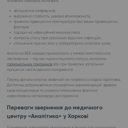
основних показань належать:
збільшення лімфовузлів;
виражена слабкість, швидка втомлюваність;
тривале підвищення температури без явних провокуючих
факторів;
підозра на інфекційний мононуклеоз;
контроль стану при хронічних вірусних інфекціях;
уточнення причин змін у лабораторних аналізах крові.
Аналіз на ВЕБ нерідко призначають у межах комплексного
обстеження — під час оцінки імунного статусу, контролю
гормональних показників
або при тривалих запальних
процесах нез’ясованого походження.
Перед здачею аналізу зазвичай не потрібна складна підготовка.
Достатньо дотримуватися стандартних рекомендацій: здавати
кров натщесерце та уникати інтенсивних фізичних
навантажень напередодні дослідження.
Переваги звернення до медичного
центру «Аналітика» у Харкові
У приватній лабораторії «Аналітика» в Україні для діагностики