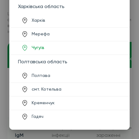
вірусу: VCA, EA, NA).
Харківська область
Ці лабораторні аналізи застосовують залежно від клінічної
ситуації. ПЛР дає змогу виявити наявність вірусної ДНК та оцінити
Харків
вірусне навантаження, тоді як антитіла відображають стадію
інфекції та імунну відповідь організму.
Мерефа
Чугуїв
Коли
Метод
Що показує
застосовується
Полтавська область
Полтава
При підозрі на
ПЛР
Наявність і
активну
смт. Котельва
(ДНК
кількість
інфекцію,
ВЕБ)
вірусу
контролі
Кременчук
лікування
Гадяч
Антитіла
Гостра фаза
При первинному
IgM
інфекції
зараженні