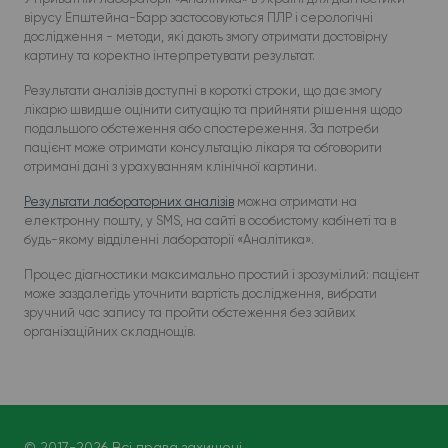
вірусу Епштейна-Барр застосовуються ПЛР і серологічні
дослідження - методи, які дають змогу отримати достовірну
картину та коректно інтерпретувати результат.
Результати аналізів доступні в короткі строки, що дає змогу
лікарю швидше оцінити ситуацію та прийняти рішення щодо
подальшого обстеження або спостереження. За потреби
пацієнт може отримати консультацію лікаря та обговорити
отримані дані з урахуванням клінічної картини.
Результати лабораторних аналізів
можна отримати на
електронну пошту, у SMS, на сайті в особистому кабінеті та в
будь-якому відділенні лабораторії «Аналітика».
Процес діагностики максимально простий і зрозумілий: пацієнт
може заздалегідь уточнити вартість дослідження, вибрати
зручний час запису та пройти обстеження без зайвих
організаційних складнощів.
© 2017-2026 Всі права захищені