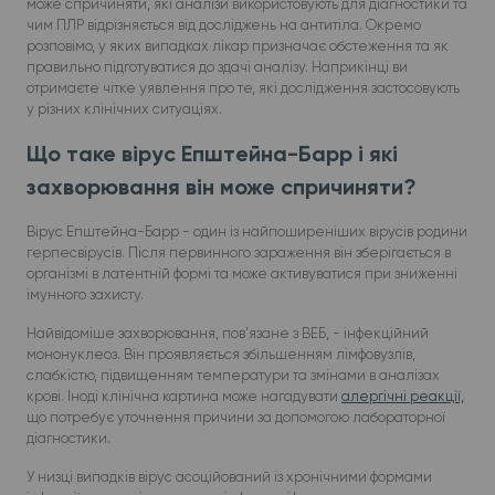
може спричиняти, які аналізи використовують для діагностики та
чим ПЛР відрізняється від досліджень на антитіла. Окремо
розповімо, у яких випадках лікар призначає обстеження та як
правильно підготуватися до здачі аналізу. Наприкінці ви
отримаєте чітке уявлення про те, які дослідження застосовують
у різних клінічних ситуаціях.
Що таке вірус Епштейна-Барр і які
захворювання він може спричиняти?
Вірус Епштейна-Барр - один із найпоширеніших вірусів родини
герпесвірусів. Після первинного зараження він зберігається в
організмі в латентній формі та може активуватися при зниженні
імунного захисту.
Найвідоміше захворювання, пов’язане з ВЕБ, - інфекційний
мононуклеоз. Він проявляється збільшенням лімфовузлів,
слабкістю, підвищенням температури та змінами в аналізах
крові. Іноді клінічна картина може нагадувати
алергічні реакції,
що потребує уточнення причини за допомогою лабораторної
діагностики.
У низці випадків вірус асоційований із хронічними формами