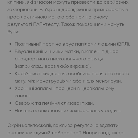
клітини, які з часом можуть призвести до серйозних
захворювань. В Україні дослідження призначають із
профілактичною метою або при поганому
результаті ПАП-тесту. Також показаннями можуть
бути:
Позитивний тест на вірус папіломи людини (ВПЛ).
Візуальні зміни шийки матки, виявлені під час
стандартного гінекологічного огляду
(наприклад, ерозія або виразка).
Кров’янисті виділення, особливо після статевого
акту, між менструаціями або після менопаузи.
Хронічні запальні процеси в цервікальному
каналі.
Свербіж та печіння слизової піхви.
Наявність онкологічних захворювань у родині.
Окрім кольпоскопії, важливо регулярно здавати
аналізи в медичній лабораторії. Наприклад, лікарі