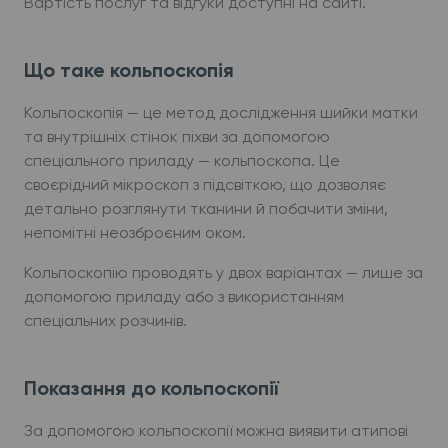
Вартість послуг та відгуки доступні на сайті.
Що таке кольпоскопія
Кольпоскопія — це метод дослідження шийки матки
та внутрішніх стінок піхви за допомогою
спеціального приладу — кольпоскопа. Це
своєрідний мікроскоп з підсвіткою, що дозволяє
детально розглянути тканини й побачити зміни,
непомітні неозброєним оком.
Кольпоскопію проводять у двох варіантах — лише за
допомогою приладу або з використанням
спеціальних розчинів.
Показання до кольпоскопії
За допомогою кольпоскопії можна виявити атипові