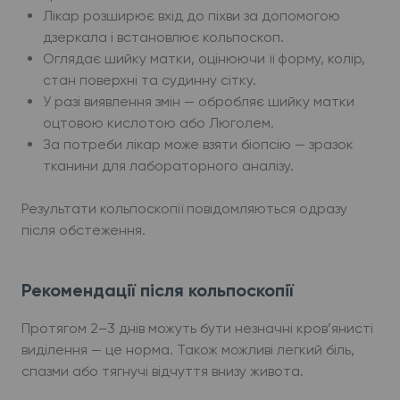
Лікар розширює вхід до піхви за допомогою
дзеркала і встановлює кольпоскоп.
Оглядає шийку матки, оцінюючи її форму, колір,
стан поверхні та судинну сітку.
У разі виявлення змін — обробляє шийку матки
оцтовою кислотою або Люголем.
За потреби лікар може взяти біопсію — зразок
тканини для лабораторного аналізу.
Результати кольпоскопії повідомляються одразу
після обстеження.
Рекомендації після кольпоскопії
Протягом 2–3 днів можуть бути незначні кров’янисті
виділення — це норма. Також можливі легкий біль,
спазми або тягнучі відчуття внизу живота.