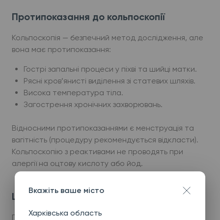
Протипоказання до кольпоскопії
Кольпоскопія — безпечний метод дослідження, але
вона має протипоказання:
Гострі запальні процеси у піхві та шийці матки.
Рясні кров’янисті виділення зі статевих шляхів.
Висока температура тіла.
Загострення хронічних захворювань.
Відносними протипоказаннями є менструація та
вагітність (процедуру рекомендується відкласти).
Кольпоскопію з реактивами не проводять при
алергії на оцтову кислоту або йод.
Вкажіть ваше місто
Що показує кольпоскопія
Харківська область
Під час процедури можна побачити: