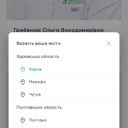
Гребенюк Ольга Володимирівна
акушер-гінеколог першої кваліфікаційної 
категорії, лікар ультразвукової діагностики
Вкажіть ваше місто
21 років досвіду
Харків
Харківська область
Харків
Мерефа
Чугуїв
Полтавська область
Полтава