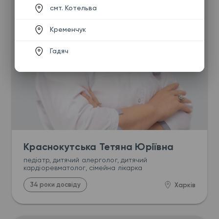
смт. Котельва
Кременчук
Гадяч
Краснокутська Тетяна Юріївна
педіатр, дитячий алерголог, дитячий 
кардіоревматолог, сімейна лікарка
34 роки досвіду
Харків