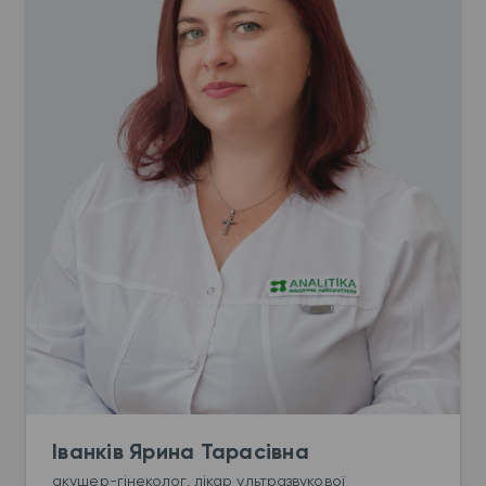
Іванків Ярина Тарасівна
акушер-гінеколог, лікар ультразвукової 