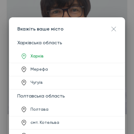
Вкажіть ваше місто
Харківська область
Харків
Мерефа
Чугуїв
Полтавська область
Полтава
смт. Котельва
Вовк Кіра Віталіївна
кардіолог першої кваліфікаційної категорії, 