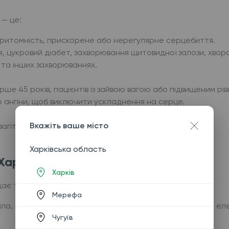
 — це:
епритомність, прискорене або нерегулярне серцебиття.
ія, цукровий діабет, захворювання щитовидної залози, хвор
я та інших захворюваннях.
е 45 років, пацієнтів із зайвою вагою або підвищеним рі
 ангіни, щоб виключити ускладнення на серце.
Вкажіть ваше місто
гітності або під час вагітності та в інших випадках.
Харківська область
Харкові
Харків
ає так:
Мерефа
 тіла, руки та ноги й лягає на кушетку. Місця накладання 
Чугуїв