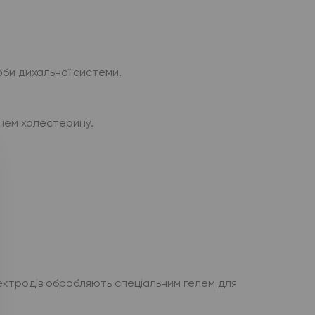
оби дихальної системи.
внем холестерину.
електродів обробляють спеціальним гелем для