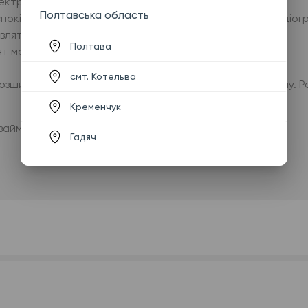
лектроди.
Полтавська область
окійно. Медпрацівник запускає запис на електрокардіограф
вляти.
Полтава
нт може одягатися.
смт. Котельва
р розшифровує запис і пацієнт отримує готову кардіограму.
Кременчук
аймає близько 10–15 хвилин.
Гадяч