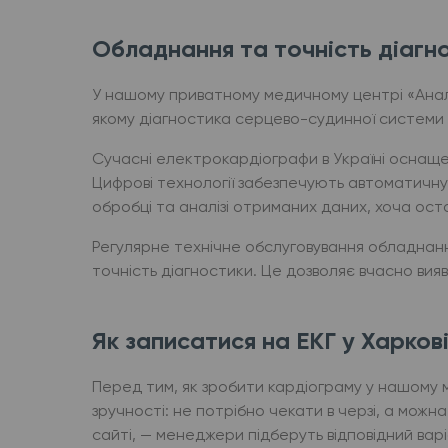
Обладнання та точність діагн
У нашому приватному медичному центрі «Анал
якому діагностика серцево-судинної системи
Сучасні електрокардіографи в Україні оснаще
Цифрові технології забезпечують автоматичну 
обробці та аналізі отриманих даних, хоча ост
Регулярне технічне обслуговування обладнання
точність діагностики. Це дозволяє вчасно вия
Як записатися на ЕКГ у Харков
Перед тим, як зробити кардіограму у нашому м
зручності: не потрібно чекати в черзі, а мож
сайті, — менеджери підберуть відповідний варі