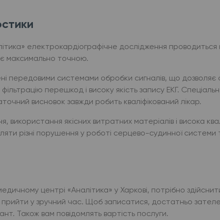
остики
ітика» електрокардіографічне дослідження проводиться н
 є максимально точною.
ні передовими системами обробки сигналів, що дозволяє 
фільтрацію перешкод і високу якість запису ЕКГ. Спеціал
аточний висновок завжди робить кваліфікований лікар.
, використання якісних витратних матеріалів і висока квал
вляти різні порушення у роботі серцево-судинної системи 
і
едичному центрі «Аналітика» у Харкові, потрібно здійснит
на прийти у зручний час. Щоб записатися, достатньо зате
ант. Також вам повідомлять вартість послуги.