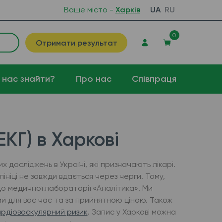
Ваше місто -
Харків
UA
RU
0
Отримати результат
 нас знайти?
Про нас
Співпраця
КГ) в Харкові
досліджень в Україні, які призначають лікарі.
ніці не завжди вдається через черги. Тому,
до медичної лабораторії «Аналітика». Ми
й для вас час та за прийнятною ціною. Також
ардіоваскулярний ризик
. Запис у Харкові можна