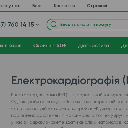
ота у нас
Блог
Контакти
Страхові
7) 760 14 15
м лікарів
Cкринінг 40+
Діагностика
Де
Електрокардіографія (Е
Електрокардіограма (ЕКГ) — це одне з найпоширеніших 
Однак зробити швидке обстеження в державній поліклі
якщо вам потрібно терміново пройти ЕКГ, зверніться 
проведемо дослідження максимально точно, у зручни
у нас ви одразу зможете здати аналізи, наприклад,
к