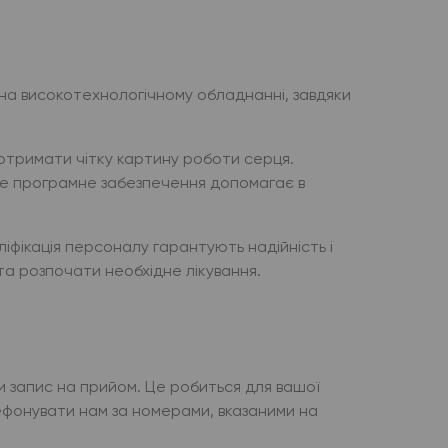
а високотехнологічному обладнанні, завдяки
отримати чітку картину роботи серця.
ьне програмне забезпечення допомагає в
іфікація персоналу гарантують надійність і
та розпочати необхідне лікування.
и запис на прийом. Це робиться для вашої
лефонувати нам за номерами, вказаними на