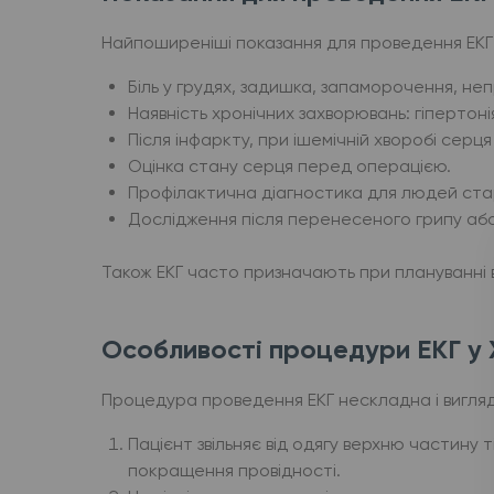
Найпоширеніші показання для проведення ЕКГ
Біль у грудях, задишка, запаморочення, н
Наявність хронічних захворювань: гіпертон
Після інфаркту, при ішемічній хворобі серц
Оцінка стану серця перед операцією.
Профілактична діагностика для людей старш
Дослідження після перенесеного грипу або
Також ЕКГ часто призначають при плануванні ва
Особливості процедури ЕКГ у 
Процедура проведення ЕКГ нескладна і вигляд
Пацієнт звільняє від одягу верхню частину
покращення провідності.