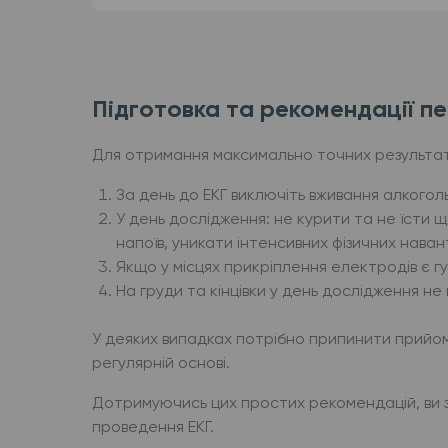
Підготовка та рекомендації п
Для отримання максимально точних результаті
За день до ЕКГ виключіть вживання алкого
У день дослідження: не курити та не їсти 
напоїв, уникати інтенсивних фізичних нава
Якщо у місцях прикріплення електродів є г
На груди та кінцівки у день дослідження н
У деяких випадках потрібно припинити прийом п
регулярній основі.
Дотримуючись цих простих рекомендацій, ви 
проведення ЕКГ.