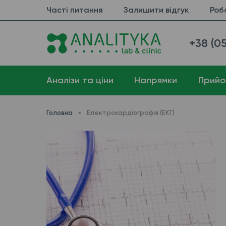
Часті питання
Залишити відгук
Роб
+38 (05
Аналізи та ціни
Напрямки
Прийо
Головна
Електрокардіографія (ЕКГ)