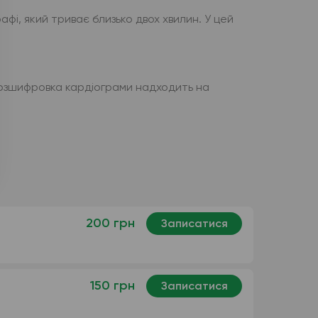
і, який триває близько двох хвилин. У цей
 Розшифровка кардіограми надходить на
200 грн
Записатися
150 грн
Записатися