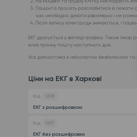
На кінцівки та грудну клітку накладають е
Пацієнта просять розслабитися й лежати сп
час необхідно дихати рівномірно і не розмо
Після запису електроди знімаються, і паціє
ЕКГ друкується у вигляді графіка. Також ліка
електронну пошту наступного дня.
Уся діагностика є абсолютно безболісною та з
Ціни на ЕКГ в Харкові
Код
1208
ЕКГ з розшифровкою
Код
1207
ЕКГ без розшифровки