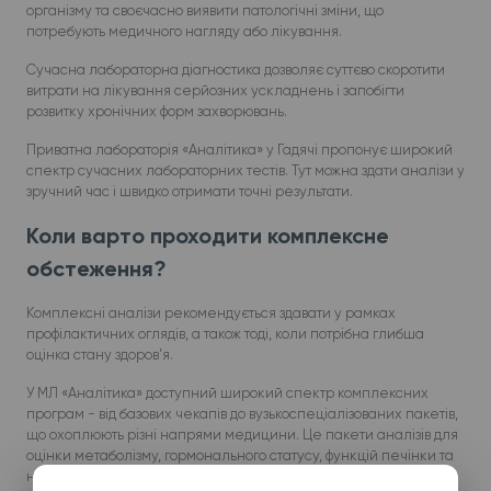
організму та своєчасно виявити патологічні зміни, що
потребують медичного нагляду або лікування.
Сучасна лабораторна діагностика дозволяє суттєво скоротити
витрати на лікування серйозних ускладнень і запобігти
розвитку хронічних форм захворювань.
Приватна лабораторія «Аналітика» у Гадячі пропонує широкий
спектр сучасних лабораторних тестів. Тут можна здати аналізи у
зручний час і швидко отримати точні результати.
Коли варто проходити комплексне
обстеження?
Комплексні аналізи рекомендується здавати у рамках
профілактичних оглядів, а також тоді, коли потрібна глибша
оцінка стану здоров’я.
У МЛ «Аналітика» доступний широкий спектр комплексних
програм - від базових чекапів до вузькоспеціалізованих пакетів,
що охоплюють різні напрями медицини. Це пакети аналізів для
оцінки метаболізму, гормонального статусу, функцій печінки та
нирок, серцево-судинного ризику, репродуктивного здоров’я,