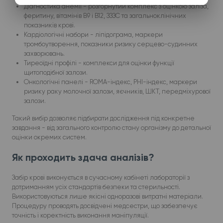
Діагностика анемії - розгорнутий комплекс з оцінкою заліза,
феритину, вітамінів B9 і B12, ЗЗЗС та загальноклінічних
показників крові.
Кардіологічні набори - ліпідограма, маркери
тромбоутворення, показники ризику серцево-судинних
захворювань.
Тиреоїдні профілі - комплекси для оцінки функції
щитоподібної залози.
Онкологічні панелі - ROMA-індекс, PHI-індекс, маркери
ризику раку молочної залози, яєчників, ШКТ, передміхурової
залози.
Такий вибір дозволяє підбирати дослідження під конкретне
завдання - від загального контролю стану організму до детальної
оцінки окремих систем.
Як проходить здача аналізів?
Забір крові виконується в сучасному кабінеті лабораторії з
дотриманням усіх стандартів безпеки та стерильності.
Використовуються лише якісні одноразові витратні матеріали.
Процедуру проводять досвідчені медсестри, що забезпечує
точність і коректність виконання маніпуляції.