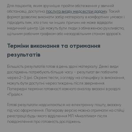
Для пацієнтів, яким зручніше пройти обстеження у звичній
обстановці, доступна
послуга виїзду медсестри додому
. Такий
формат дозволяє виконати забір матеріалу в комфортних умовах і
підходить тим, хто з тих чи інших причин не може відвідати
медичний центр. Це можуть бути люди з обмеженою рухливістю,
щільним робочим графіком або незадовільним станом здоров’я.
Терміни виконання та отримання
результатів
Більшість результатів готові в день здачі матеріалу. Деякі види
досліджень потребують більше часу - результат ви побачите
через 2–3 дні. Окремі тести, з огляду на специфіку їх виконання,
можуть бути доступні через тиждень після звернення.
Попередні терміни готовності кожного аналізу вказані в розділі
«Прайс».
Готові результати надсилаються на електронну пошту, вказану
під час оформлення. Паперову версію можна отримати на стійці
реєстрації будь-якого відділення МЛ «Аналітика» після
повідомлення про готовність досліджень.