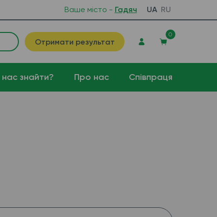
Ваше місто -
Гадяч
UA
RU
0
Отримати результат
 нас знайти?
Про нас
Співпраця