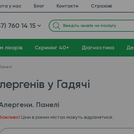
ота у нас
Блог
Контакти
Страхові
7) 760 14 15
м лікарів
Cкринінг 40+
Діагностика
Де
Панелі
лергенів у Гадячі
Алергени. Панелі
Важливо!
Ціни в різних містах можуть відрізнятися.