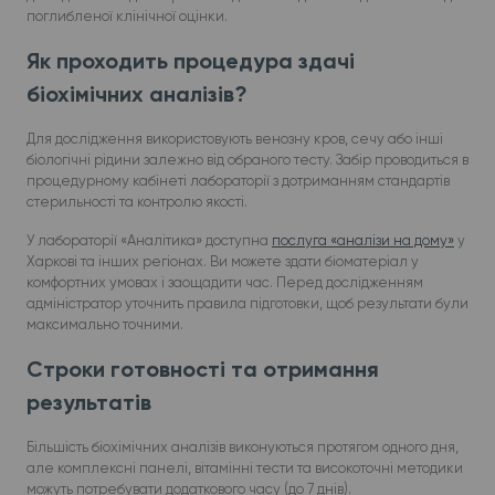
поглибленої клінічної оцінки.
Як проходить процедура здачі
біохімічних аналізів?
Для дослідження використовують венозну кров, сечу або інші
біологічні рідини залежно від обраного тесту. Забір проводиться в
процедурному кабінеті лабораторії з дотриманням стандартів
стерильності та контролю якості.
У лабораторії «Аналітика» доступна
послуга «аналізи на дому»
у
Харкові та інших регіонах. Ви можете здати біоматеріал у
комфортних умовах і заощадити час. Перед дослідженням
адміністратор уточнить правила підготовки, щоб результати були
максимально точними.
Строки готовності та отримання
результатів
Більшість біохімічних аналізів виконуються протягом одного дня,
але комплексні панелі, вітамінні тести та високоточні методики
можуть потребувати додаткового часу (до 7 днів).