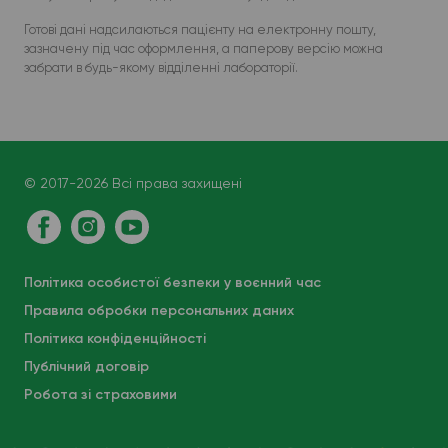
Готові дані надсилаються пацієнту на електронну пошту,
зазначену під час оформлення, а паперову версію можна
забрати в будь-якому відділенні лабораторії.
© 2017-2026 Всі права захищені
Політика особистої безпеки у воєнний час
Правила обробки персональних даних
Політика конфіденційності
Публічний договір
Робота зі страховими