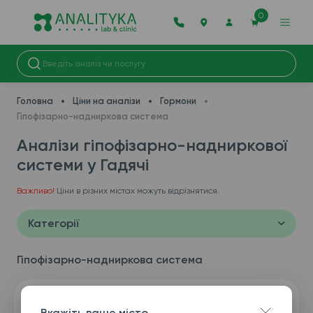
0
Головна
Ціни на аналізи
Гормони
Гіпофізарно-надниркова система
Аналізи гіпофізарно-надниркової
системи у Гадячі
Важливо!
Ціни в різних містах можуть відрізнятися.
Категорії
Гіпофізарно-надниркова система
Вкажіть ваше місто