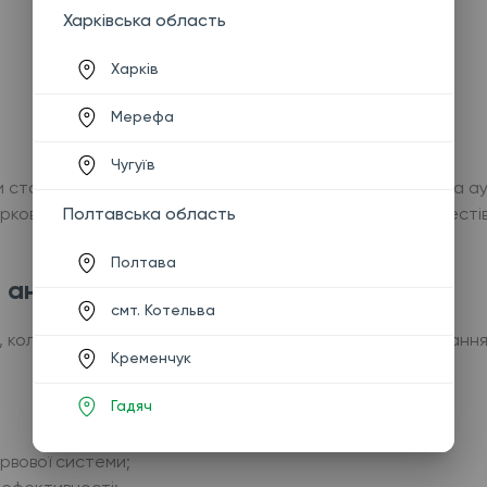
Харківська область
Харків
Мерефа
Чугуїв
стан захисних механізмів організму, виявити запальні та ау
Полтавська область
ркові представлений широкий спектр імунологічних тестів 
Полтава
 аналізи?
смт. Котельва
, коли потрібно оцінити роботу імунної системи. Показанн
Кременчук
Гадяч
ервової системи;