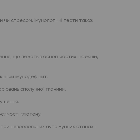
 чи стресом. Імунологічні тести також
ння, що лежать в основі частих інфекцій,
ції чи імунодефіцит.
орювань сполучної тканини.
рушення.
симості глютену.
при неврологічних аутоімунних станах і