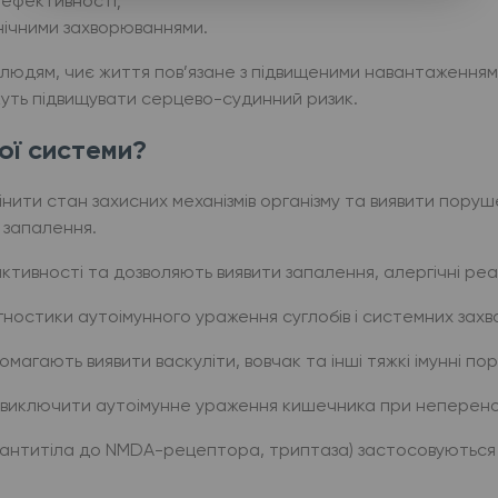
ї ефективності;
онічними захворюваннями.
 людям, чиє життя пов’язане з підвищеними навантаженнями
жуть підвищувати серцево-судинний ризик.
ої системи?
нити стан захисних механізмів організму та виявити поруше
 запалення.
активності та дозволяють виявити запалення, алергічні реак
гностики аутоімунного ураження суглобів і системних захв
агають виявити васкуліти, вовчак та інші тяжкі імунні по
и виключити аутоімунне ураження кишечника при неперено
 антитіла до NMDA-рецептора, триптаза) застосовуються 