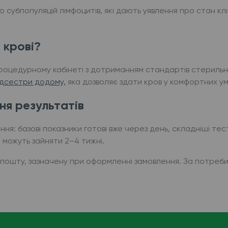
ю субпопуляцій лімфоцитів, які дають уявлення про стан кл
 крові?
роцедурному кабінеті з дотриманням стандартів стерильн
едсестри додому,
яка дозволяє здати кров у комфортних ум
ня результатів
ня: базові показники готові вже через день, складніші тест
 можуть зайняти 2–4 тижні.
 пошту, зазначену при оформленні замовлення. За потреб