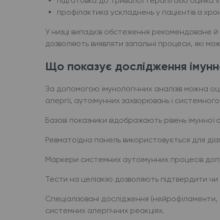
підготовка до тривалої терапії або оцінка ї
профілактика ускладнень у пацієнтів із хр
У низці випадків обстеження рекомендоване й
дозволяють виявляти запальні процеси, які мо
Що показує дослідження імунн
За допомогою імунологічних аналізів можна оці
алергії, аутоімунних захворювань і системного
Базові показники відображають рівень імунної 
Ревматоїдна панель використовується для діа
Маркери системних аутоімунних процесів допом
Тести на целіакію дозволяють підтвердити ч
Спеціалізовані дослідження (нейрофіламенти,
системних алергічних реакціях.