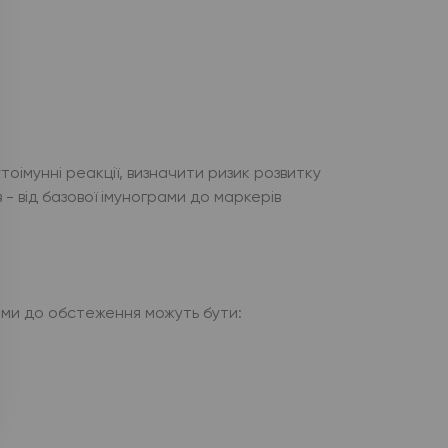
тоімунні реакції, визначити ризик розвитку
- від базової імунограми до маркерів
ями до обстеження можуть бути: