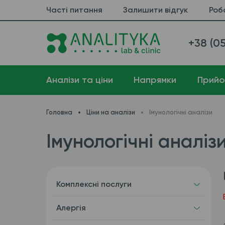
Часті питання
Залишити відгук
Роб
+38 (05
Аналізи та ціни
Напрямки
Прийо
Головна
Ціни на аналізи
Імунологічні аналізи
Імунологічні аналізи
Комплексні послуги
Алергія