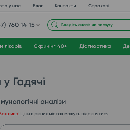
ота у нас
Блог
Контакти
Страхові
7) 760 14 15
м лікарів
Cкринінг 40+
Діагностика
Де
 у Гадячі
Імунологічні аналізи
Важливо!
Ціни в різних містах можуть відрізнятися.