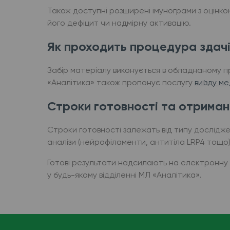
Також доступні розширені імунограми з оцінко
його дефіцит чи надмірну активацію.
Як проходить процедура здачі
Забір матеріалу виконується в обладнаному п
«Аналітика» також пропонує послугу
виїзду м
Строки готовності та отриман
Строки готовності залежать від типу досліджен
аналізи (нейрофіламенти, антитіла LRP4 тощо)
Готові результати надсилають на електронну
у будь-якому відділенні МЛ «Аналітика».