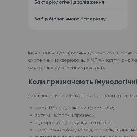
Бактеріологічні дослідження
Забір біологічного матеріалу
Імунологічні дослідження допомагають оцінити 
системних захворювань. У МЛ «Аналітика» в Ха
системних аутоімунних розладів.
Коли призначають імунологічні
Дослідження призначаються лікарем за станів
часті ГРВІ у дитини чи дорослого;
затяжні запальні процеси;
підозра на аутоімунну патологію;
порушення з боку серця, суглобів, шкіри, н