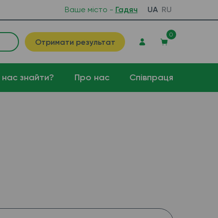
Ваше місто -
Гадяч
UA
RU
0
Отримати результат
 нас знайти?
Про нас
Співпраця