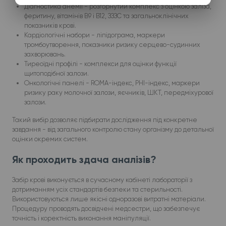
Діагностика анемії - розгорнутий комплекс з оцінкою заліза,
феритину, вітамінів B9 і B12, ЗЗЗС та загальноклінічних
показників крові.
Кардіологічні набори - ліпідограма, маркери
тромбоутворення, показники ризику серцево-судинних
захворювань.
Тиреоїдні профілі - комплекси для оцінки функції
щитоподібної залози.
Онкологічні панелі - ROMA-індекс, PHI-індекс, маркери
ризику раку молочної залози, яєчників, ШКТ, передміхурової
залози.
Такий вибір дозволяє підбирати дослідження під конкретне
завдання - від загального контролю стану організму до детальної
оцінки окремих систем.
Як проходить здача аналізів?
Забір крові виконується в сучасному кабінеті лабораторії з
дотриманням усіх стандартів безпеки та стерильності.
Використовуються лише якісні одноразові витратні матеріали.
Процедуру проводять досвідчені медсестри, що забезпечує
точність і коректність виконання маніпуляції.