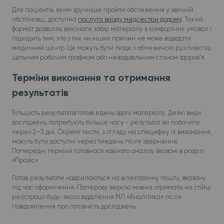
Для пацієнтів, яким зручніше пройти обстеження у звичній
обстановці, доступна
послуга виїзду медсестри додому
. Такий
формат дозволяє виконати забір матеріалу в комфортних умовах і
підходить тим, хто з тих чи інших причин не може відвідати
медичний центр. Це можуть бути люди з обмеженою рухливістю,
щільним робочим графіком або незадовільним станом здоров’я.
Терміни виконання та отримання
результатів
Більшість результатів готові в день здачі матеріалу. Деякі види
досліджень потребують більше часу - результат ви побачите
через 2–3 дні. Окремі тести, з огляду на специфіку їх виконання,
можуть бути доступні через тиждень після звернення.
Попередні терміни готовності кожного аналізу вказані в розділі
«Прайс».
Готові результати надсилаються на електронну пошту, вказану
під час оформлення. Паперову версію можна отримати на стійці
реєстрації будь-якого відділення МЛ «Аналітика» після
повідомлення про готовність досліджень.