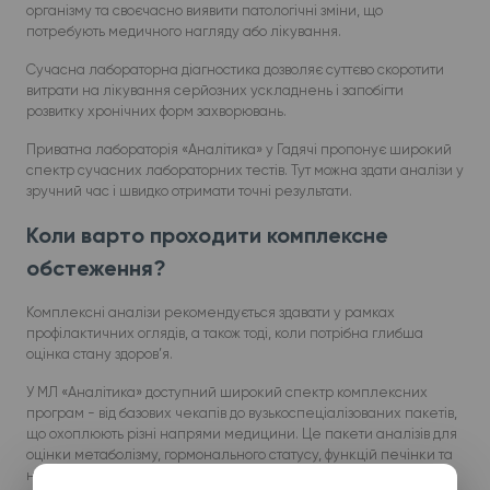
організму та своєчасно виявити патологічні зміни, що
потребують медичного нагляду або лікування.
Сучасна лабораторна діагностика дозволяє суттєво скоротити
витрати на лікування серйозних ускладнень і запобігти
розвитку хронічних форм захворювань.
Приватна лабораторія «Аналітика» у Гадячі пропонує широкий
спектр сучасних лабораторних тестів. Тут можна здати аналізи у
зручний час і швидко отримати точні результати.
Коли варто проходити комплексне
обстеження?
Комплексні аналізи рекомендується здавати у рамках
профілактичних оглядів, а також тоді, коли потрібна глибша
оцінка стану здоров’я.
У МЛ «Аналітика» доступний широкий спектр комплексних
програм - від базових чекапів до вузькоспеціалізованих пакетів,
що охоплюють різні напрями медицини. Це пакети аналізів для
оцінки метаболізму, гормонального статусу, функцій печінки та
нирок, серцево-судинного ризику, репродуктивного здоров’я,