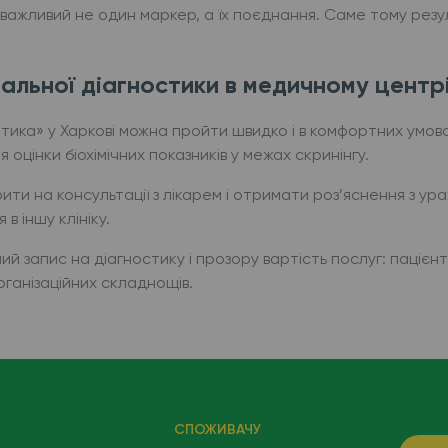
 важливий не один маркер, а їх поєднання. Саме тому рез
льної діагностики в медичному центрі
тика» у Харкові можна пройти швидко і в комфортних умов
оцінки біохімічних показників у межах скринінгу.
ти на консультації з лікарем і отримати роз’яснення з урах
в іншу клініку.
 запис на діагностику і прозору вартість послуг: пацієнт
рганізаційних складнощів.
СПОЖИВАЧУ