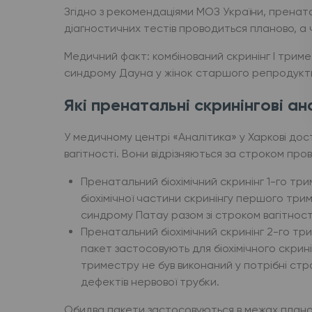
Згідно з рекомендаціями МОЗ України, пренатал
діагностичних тестів проводиться планово, а 
Медичний факт: комбінований скринінг I тримес
синдрому Дауна у жінок старшого репродуктив
Які пренатальні скринінгові а
У медичному центрі «Аналітика» у Харкові дос
вагітності. Вони відрізняються за строком про
Пренатальний біохімічний скринінг 1-го тр
біохімічної частини скринінгу першого тр
синдрому Патау разом зі строком вагітності 
Пренатальний біохімічний скринінг 2-го три
пакет застосовують для біохімічного скри
триместру не був виконаний у потрібні стр
дефектів нервової трубки.
Обидва пакети застосовуються в межах планово