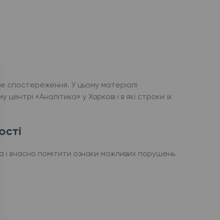
ве спостереження. У цьому матеріалі
центрі «Аналітика» у Харкові і в які строки їх
ості
да і вчасно помітити ознаки можливих порушень