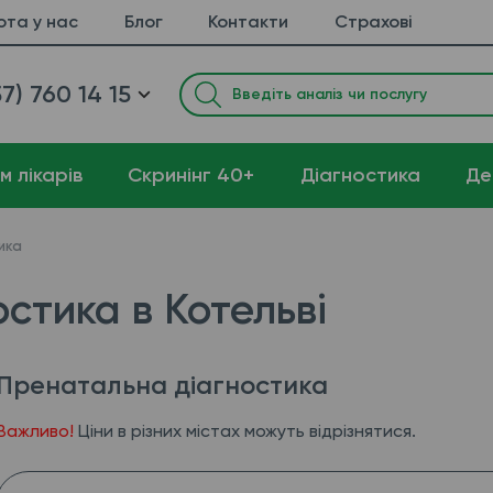
ота у нас
Блог
Контакти
Страхові
7) 760 14 15
м лікарів
Cкринінг 40+
Діагностика
Де
ика
стика в Котельві
Пренатальна діагностика
Важливо!
Ціни в різних містах можуть відрізнятися.