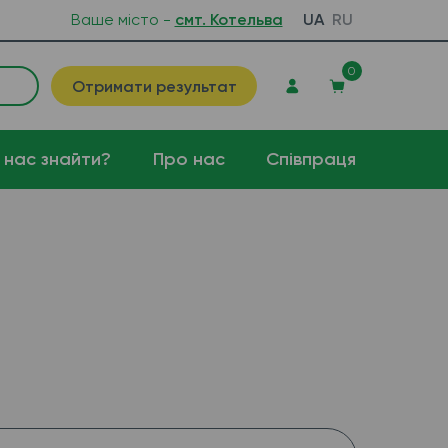
Ваше місто -
смт. Котельва
UA
RU
0
Отримати результат
 нас знайти?
Про нас
Співпраця