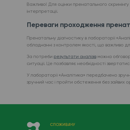
Важливо! Для оцінки пренатального скринінгу
інтерпретації.
Переваги проходження прената
Пренатальну діагностику в лабораторії «Аналі
обладнанні з контролем якості, що важливо для 
За потреби
результати аналізів
можна обговори
ситуації. Це позбавляє необхідності звертатися 
У лабораторії «Аналітика» передбачено зручний
зручний час і пройти обстеження без зайвих о
СПОЖИВАЧУ