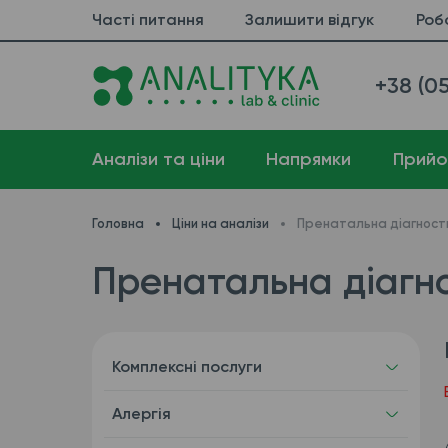
Часті питання
Залишити відгук
Роб
+38 (05
Аналізи та ціни
Напрямки
Прийо
Головна
Ціни на аналізи
Пренатальна діагност
Пренатальна діагно
Комплексні послуги
Алергія