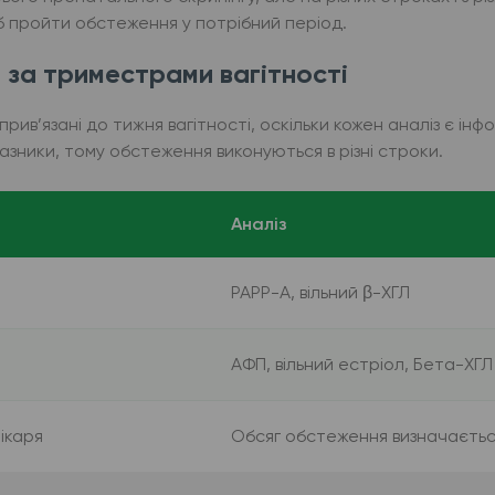
б пройти обстеження у потрібний період.
за триместрами вагітності
ив’язані до тижня вагітності, оскільки кожен аналіз є інф
азники, тому обстеження виконуються в різні строки.
Аналіз
PAPP-A, вільний β-ХГЛ
АФП, вільний естріол, Бета-ХГЛ
ікаря
Обсяг обстеження визначаєтьс