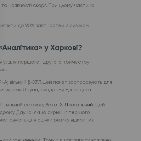
у та наявності скарг. При цьому частина
виявити до 90% вагітностей із ризиком
«Аналітика» у Харкові?
нгу: для першого і другого триместру
ас.
P-A; вільний β-ХГЛ.Цей пакет застосовують для
 синдрому Дауна, синдрому Едвардса і
П; вільний естріол;
бета-ХГЛ загальний.
Цей
индрому Дауна, якщо скринінг першого
истовують для оцінки ризику відкритих
зними завданнями. Тому під час запису важливо