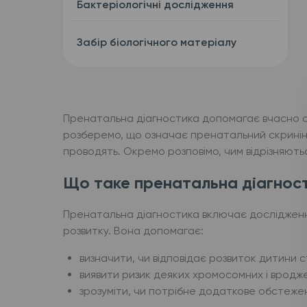
Бактеріологічні дослідження
Забір біологічного матеріалу
Пренатальна діагностика допомагає вчасно оці
розберемо, що означає пренатальний скринінг
проводять. Окремо розповімо, чим відрізняют
Що таке пренатальна діагности
Пренатальна діагностика включає дослідження,
розвитку. Вона допомагає:
визначити, чи відповідає розвиток дитини с
виявити ризик деяких хромосомних і вродж
зрозуміти, чи потрібне додаткове обстеже