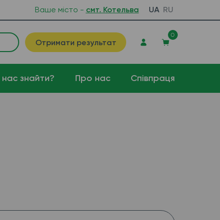
Ваше місто -
смт. Котельва
UA
RU
0
Отримати результат
 нас знайти?
Про нас
Співпраця