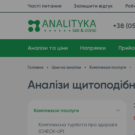
Часті питання
Залишити відгук
Роб
+38 (05
Аналізи та ціни
Напрямки
Прийо
Головна
Ціни на аналізи
Комплексні послуги
Аналізи щитоподібно
Комплексні послуги
Комплексна турбота про здоров'я
(CHECK-UP)