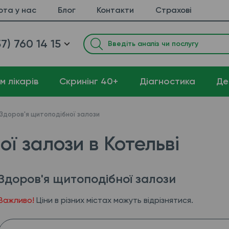
ота у нас
Блог
Контакти
Страхові
7) 760 14 15
м лікарів
Cкринінг 40+
Діагностика
Де
Здоров'я щитоподібної залози
ї залози в Котельві
Здоров'я щитоподібної залози
Важливо!
Ціни в різних містах можуть відрізнятися.