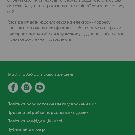
Окремі параметри можуть потребувати додаткового часу для
обробки. Актуальні строки вказані в розділі «Прайс» на нашому
сайті.
Готові результати надсилаються на електронну адресу
пацієнта, зазначену при оформленні. За потреби паперовий
примірник можна забрати в будь-якому відділенні лабораторії
після повідомлення про готовність.
© 2017-2026 Всі права захищені
Політика особистої безпеки у воєнний час
Правила обробки персональних даних
Політика конфіденційності
Публічний договір