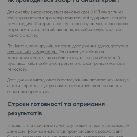
Для аналізу використовується венозна кров. У МЛ «Аналітика»
забір проводиться в процедурному кабінеті з дотриманням усіх
вимог медичної стерильності. Тут застосовують якісні одноразові
витратні матеріали та обладнання, що забезпечують точність
кожного аналізу.
Пацієнтам, яким зручніше пройти дослідження вдома, доступна
послуга виїзду медсестри.
Вона виконує забір крові в
комфортних умовах, що особливо актуально при обмеженій
рухливості або необхідності регулярного контролю показників
гемостазу.
Дослідження виконуються із застосуванням активованих методів
оцінки згортання, що дозволяє отримати достовірні значення
основних параметрів.
Строки готовності та отримання
результатів
Більшість тестів системи гемостазу, включно з коагулограмою, D-
димером і фібриногеном, готові протягом одного робочого дня.