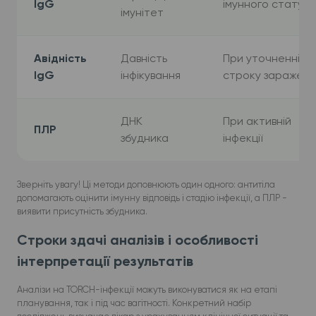
IgG
імунного статусу
імунітет
Авідність
Давність
При уточненні
IgG
інфікування
строку зараженн
ДНК
При активній
ПЛР
збудника
інфекції
Зверніть увагу! Ці методи доповнюють один одного: антитіла
допомагають оцінити імунну відповідь і стадію інфекції, а ПЛР -
виявити присутність збудника.
Строки здачі аналізів і особливості
інтерпретації результатів
Аналізи на TORCH-інфекції можуть виконуватися як на етапі
планування, так і під час вагітності. Конкретний набір