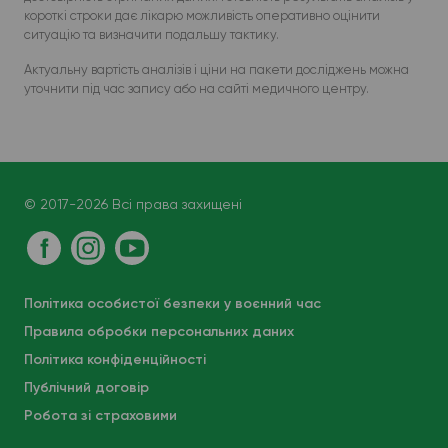
короткі строки дає лікарю можливість оперативно оцінити
ситуацію та визначити подальшу тактику.
Актуальну вартість аналізів і ціни на пакети досліджень можна
уточнити під час запису або на сайті медичного центру.
© 2017-2026 Всі права захищені
Політика особистої безпеки у воєнний час
Правила обробки персональних даних
Політика конфіденційності
Публічний договір
Робота зі страховими