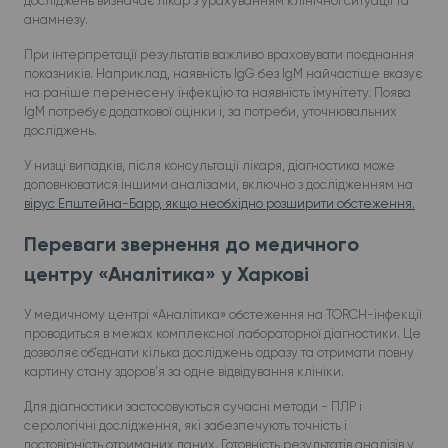
досліджень визначає лікар з урахуванням клінічної ситуації та
анамнезу.
При інтерпретації результатів важливо враховувати поєднання
показників. Наприклад, наявність IgG без IgM найчастіше вказує
на раніше перенесену інфекцію та наявність імунітету. Поява
IgM потребує додаткової оцінки і, за потреби, уточнювальних
досліджень.
У низці випадків, після консультації лікаря, діагностика може
доповнюватися іншими аналізами, включно з дослідженням на
вірус Епштейна-Барр, якщо необхідно розширити обстеження.
Переваги звернення до медичного
центру «Аналітика» у Харкові
У медичному центрі «Аналітика» обстеження на TORCH-інфекції
проводиться в межах комплексної лабораторної діагностики. Це
дозволяє об’єднати кілька досліджень одразу та отримати повну
картину стану здоров’я за одне відвідування клініки.
Для діагностики застосовуються сучасні методи - ПЛР і
серологічні дослідження, які забезпечують точність і
достовірність отриманих даних. Готовність результатів аналізів у