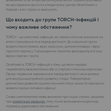
виявлення та як інтерпретують результати. Окремо розповімо,
які дослідження доступні в медичному центрі «Аналітика» у
Харкові і в які строки їх виконують.
Що входить до групи TORCH-інфекцій і
чому важливе обстеження?
TORCH - це комплекс інфекцій, які мають клінічне значення на
етапі планування та в період вагітності. До класичної групи
входять токсоплазмоз, вірус краснухи, цитомегаловірус і вірус
простого герпесу. У розширених панелях враховуються й інші
віруси герпес-групи.
Особливість TORCH-інфекцій у тому, що вони нерідко
перебігають безсимптомно або зі стертою клінічною картиною.
Однак первинне зараження в період вагітності несе ризики
для внутрішньоутробного розвитку плода. Лабораторна
діагностика дозволяє оцінити імунний статус жінки та своєчасно
виявити ознаки активної інфекції.
Схожа симптоматика може виникати при інших станах, зокрема
при
алергічних реакціях,
тому точне встановлення діагнозу
потребує додаткового обстеження.