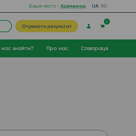
Ваше місто -
Кременчук
UA
RU
0
Отримати результат
 нас знайти?
Про нас
Співпраця