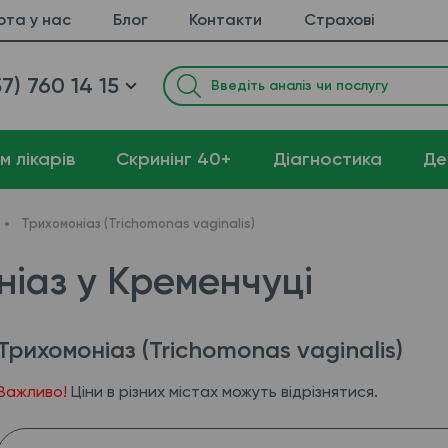
ота у нас
Блог
Контакти
Страхові
7) 760 14 15
м лікарів
Cкринінг 40+
Діагностика
Де
Трихомоніаз (Trichomonas vaginalis)
ніаз у Кременчуці
Трихомоніаз (Trichomonas vaginalis)
Важливо!
Ціни в різних містах можуть відрізнятися.