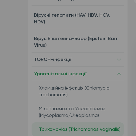
Вірусні гепатити (HAV, HBV, HCV,
HDV)
Вірус Епштейна-Барр (Epstein Barr
Virus)
TORCH-інфекції
Урогенітальні інфекції
Хламідійна інфекція (Chlamydia
trachomatis)
Мікоплазмоз та Уреаплазмоз
(Mycoplasma/Ureaplasma)
Трихомоніаз (Trichomonas vaginalis)