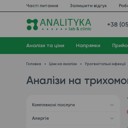
Часті питання
Залишити відгук
Роб
+38 (05
Аналізи та ціни
Напрямки
Прийо
Головна
Ціни на аналізи
Урогенітальні інфекції
Аналізи на трихомо
Комплексні послуги
Алергія