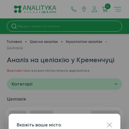
0
Головна
Ціни на аналізи
Імунологічні аналізи
Целіакія
Аналіз на целіакію у Кременчуці
Важливо!
Ціни в різних містах можуть відрізнятися.
Категорії
Целіакія
Вкажіть ваше місто