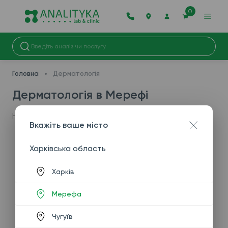
0
Головна
Дерматологія
Дерматологія в Мерефі
На жаль, дана послуга недоступна у вашому місті.
Вкажіть ваше місто
Харківська область
Харків
Мерефа
Чугуїв