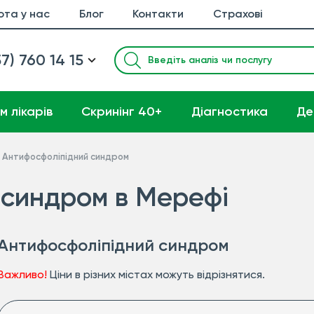
ота у нас
Блог
Контакти
Страхові
7) 760 14 15
м лікарів
Cкринінг 40+
Діагностика
Де
Антифосфоліпідний синдром
 синдром в Мерефі
Антифосфоліпідний синдром
Важливо!
Ціни в різних містах можуть відрізнятися.