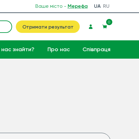
Ваше місто -
Мерефа
UA
RU
0
Отримати результат
 нас знайти?
Про нас
Співпраця