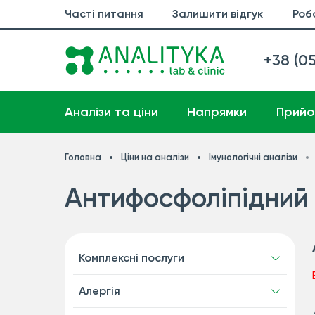
Часті питання
Залишити відгук
Роб
+38 (05
Аналізи та ціни
Напрямки
Прийо
Головна
Ціни на аналізи
Імунологічні аналізи
Антифосфоліпідний
Комплексні послуги
Алергія