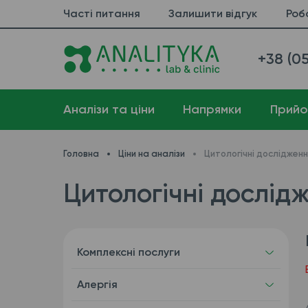
Часті питання
Залишити відгук
Роб
+38 (05
Аналізи та ціни
Напрямки
Прийо
Головна
Ціни на аналізи
Цитологічні дослідженн
Цитологічні дослід
Комплексні послуги
Алергія