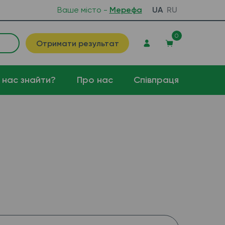
Ваше місто -
Мерефа
UA
RU
0
Отримати результат
 нас знайти?
Про нас
Співпраця