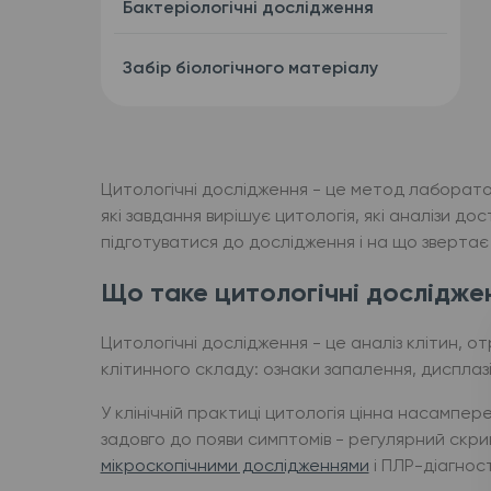
Бактеріологічні дослідження
Забір біологічного матеріалу
Цитологічні дослідження - це метод лаборатор
які завдання вирішує цитологія, які аналізи до
підготуватися до дослідження і на що звертає у
Що таке цитологічні досліджен
Цитологічні дослідження - це аналіз клітин, отр
клітинного складу: ознаки запалення, дисплазії
У клінічній практиці цитологія цінна насампер
задовго до появи симптомів - регулярний скрин
мікроскопічними дослідженнями
і ПЛР-діагнос