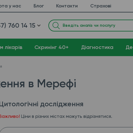
ота у нас
Блог
Контакти
Страхові
7) 760 14 15
м лікарів
Cкринінг 40+
Діагностика
Де
я
ження в Мерефі
Цитологічні дослідження
Важливо!
Ціни в різних містах можуть відрізнятися.