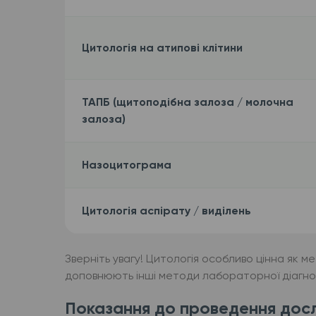
Цитологія на атипові клітини
ТАПБ (щитоподібна залоза / молочна
залоза)
Назоцитограма
Цитологія аспірату / виділень
Зверніть увагу! Цитологія особливо цінна як м
доповнюють інші методи лабораторної діагно
Показання до проведення досл