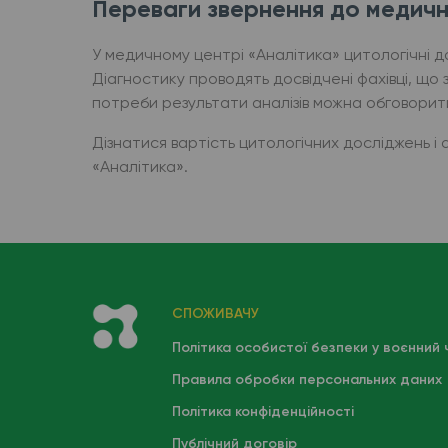
Переваги звернення до медичн
У медичному центрі «Аналітика» цитологічні д
Діагностику проводять досвідчені фахівці, що
потреби результати аналізів можна обговорити н
Дізнатися вартість цитологічних досліджень і 
«Аналітика».
СПОЖИВАЧУ
Політика особистої безпеки у воєнний 
Правила обробки персональних даних
Політика конфіденційності
Публічний договір