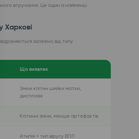
чного втручання. Це один із найменш
у Харкові
 відрізняються залежно від типу
Що виявляє
Зміни клітин шийки матки,
дисплазія
Клітинні зміни, менше артефактів
Атипія + тип вірусу ВПЛ