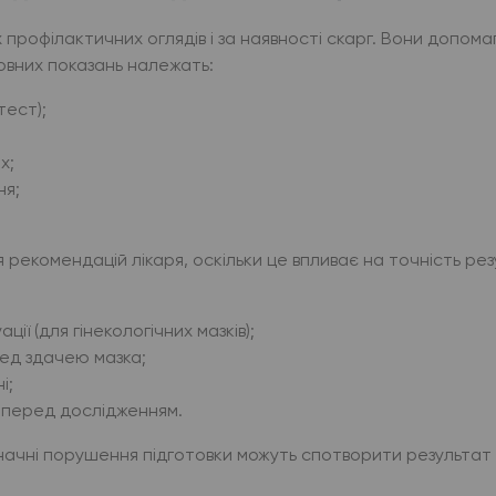
профілактичних оглядів і за наявності скарг. Вони допома
овних показань належать:
тест);
х;
ня;
екомендацій лікаря, оскільки це впливає на точність резу
ї (для гінекологічних мазків);
ед здачею мазка;
і;
и перед дослідженням.
значні порушення підготовки можуть спотворити результат