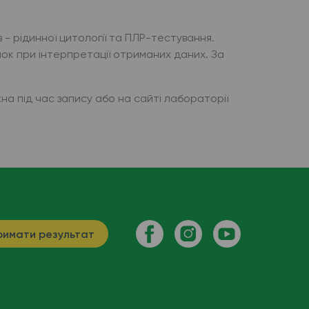
- рідинної цитології та ПЛР-тестування.
лок при інтерпретації отриманих даних. За
жна під час запису або на сайті лабораторії
имати результат