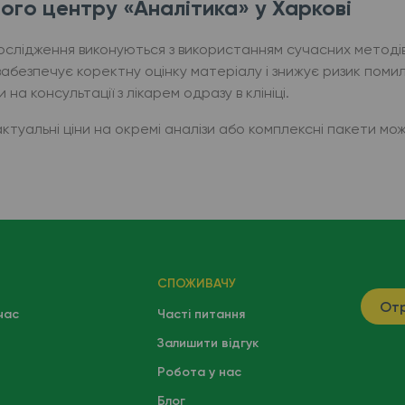
ого центру «Аналітика» у Харкові
ослідження виконуються з використанням сучасних методів 
 забезпечує коректну оцінку матеріалу і знижує ризик поми
а консультації з лікарем одразу в клініці.
актуальні ціни на окремі аналізи або комплексні пакети мо
СПОЖИВАЧУ
Отр
час
Часті питання
Залишити відгук
Робота у нас
Блог