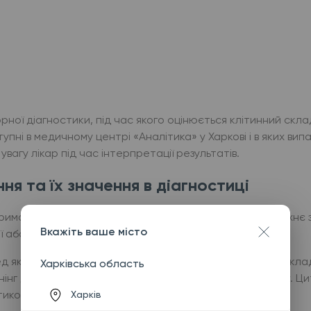
ної діагностики, під час якого оцінюється клітинний скла
ступні в медичному центрі «Аналітика» у Харкові і в яких ви
вагу лікар під час інтерпретації результатів.
ня та їх значення в діагностиці
иманих із мазків, зішкрібів або пункційного матеріалу. Їхнє
Вкажіть ваше місто
 або атипії.
ед як інструмент ранньої діагностики. ПАП-тест, наприклад
Харківська область
інг достовірно знижує ризик розвитку інвазивного раку. Ци
тикою, що дає лікарю більш повну картину.
Харків