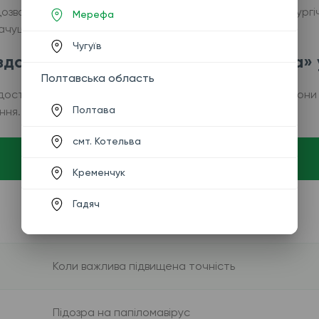
зволяє оцінити характер вузлового утворення без хірургі
Мерефа
начущий матеріал.
Чугуїв
 здати в медичному центрі «Аналітика» 
Полтавська область
 доступні різні види платних цитологічних досліджень. Вони
Полтава
ння.
смт. Котельва
Коли призначають
Кременчук
Гадяч
Плановий скринінг у жінок
Коли важлива підвищена точність
Підозра на папіломавірус