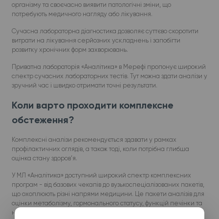
організму та своєчасно виявити патологічні зміни, що
потребують медичного нагляду або лікування.
Сучасна лабораторна діагностика дозволяє суттєво скоротити
витрати на лікування серйозних ускладнень і запобігти
розвитку хронічних форм захворювань.
Приватна лабораторія «Аналітика» в Мерефі пропонує широкий
спектр сучасних лабораторних тестів. Тут можна здати аналізи у
зручний час і швидко отримати точні результати.
Коли варто проходити комплексне
обстеження?
Комплексні аналізи рекомендується здавати у рамках
профілактичних оглядів, а також тоді, коли потрібна глибша
оцінка стану здоров’я.
У МЛ «Аналітика» доступний широкий спектр комплексних
програм - від базових чекапів до вузькоспеціалізованих пакетів,
що охоплюють різні напрями медицини. Це пакети аналізів для
оцінки метаболізму, гормонального статусу, функцій печінки та
нирок, серцево-судинного ризику, репродуктивного здоров’я,