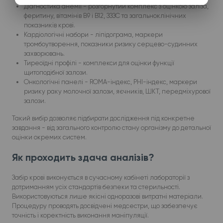
Діагностика анемії - розгорнутий комплекс з оцінкою заліза,
феритину, вітамінів B9 і B12, ЗЗЗС та загальноклінічних
показників крові.
Кардіологічні набори - ліпідограма, маркери
тромбоутворення, показники ризику серцево-судинних
захворювань.
Тиреоїдні профілі - комплекси для оцінки функції
щитоподібної залози.
Онкологічні панелі - ROMA-індекс, PHI-індекс, маркери
ризику раку молочної залози, яєчників, ШКТ, передміхурової
залози.
Такий вибір дозволяє підбирати дослідження під конкретне
завдання - від загального контролю стану організму до детальної
оцінки окремих систем.
Як проходить здача аналізів?
Забір крові виконується в сучасному кабінеті лабораторії з
дотриманням усіх стандартів безпеки та стерильності.
Використовуються лише якісні одноразові витратні матеріали.
Процедуру проводять досвідчені медсестри, що забезпечує
точність і коректність виконання маніпуляції.