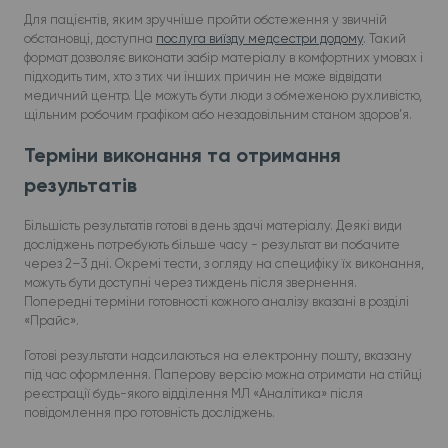
Для пацієнтів, яким зручніше пройти обстеження у звичній
обстановці, доступна
послуга виїзду медсестри додому
. Такий
формат дозволяє виконати забір матеріалу в комфортних умовах і
підходить тим, хто з тих чи інших причин не може відвідати
медичний центр. Це можуть бути люди з обмеженою рухливістю,
щільним робочим графіком або незадовільним станом здоров’я.
Терміни виконання та отримання
результатів
Більшість результатів готові в день здачі матеріалу. Деякі види
досліджень потребують більше часу - результат ви побачите
через 2–3 дні. Окремі тести, з огляду на специфіку їх виконання,
можуть бути доступні через тиждень після звернення.
Попередні терміни готовності кожного аналізу вказані в розділі
«Прайс».
Готові результати надсилаються на електронну пошту, вказану
під час оформлення. Паперову версію можна отримати на стійці
реєстрації будь-якого відділення МЛ «Аналітика» після
повідомлення про готовність досліджень.