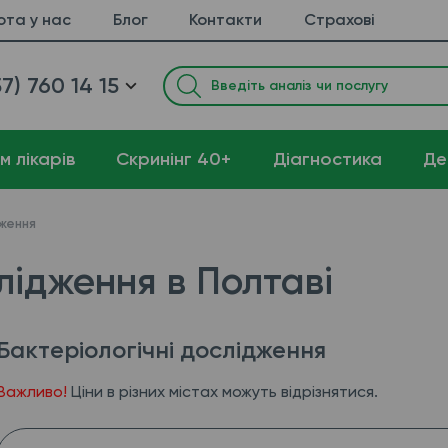
ота у нас
Блог
Контакти
Страхові
7) 760 14 15
м лікарів
Cкринінг 40+
Діагностика
Де
дження
лідження в Полтаві
Бактеріологічні дослідження
Важливо!
Ціни в різних містах можуть відрізнятися.