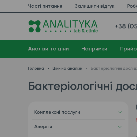
Часті питання
Залишити відгук
Роб
+38 (05
Аналізи та ціни
Напрямки
Прийо
Головна
Ціни на аналізи
Бактеріологічні дослі
Бактеріологічні дос
Комплексні послуги
Алергія