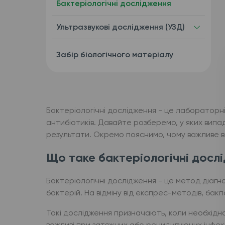
Бактеріологічні дослідження
Ультразвукові дослідження (УЗД)
Забір біологічного матеріалу
Бактеріологічні дослідження - це лабораторні 
антибіотиків. Давайте розберемо, у яких випад
результати. Окремо пояснимо, чому важливе виз
Що таке бактеріологічні дослі
Бактеріологічні дослідження - це метод діагн
бактерій. На відміну від експрес-методів, бакпо
Такі дослідження призначають, коли необхідн
важливі при затяжних або рецидивуючих інфекц