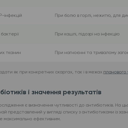
Р-інфекцій
При болю в горлі, нежитю, для ди
 бактерії
При кашлі, підозрі на інфекцію
ких тканин
При нагноєнні та тривалому заго
 здати як при конкретних скаргах, так і в межах
планового 
іотиків і значення результатів
ослідження є визначення чутливості до антибіотиків. На ц
чай представлений у вигляді списку з антибіотиками із заз
уде максимально ефективним.