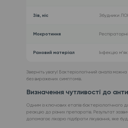
Зів, ніс
Збудники ЛО
Мокротиння
Респіраторні
Рановий матеріал
Інфекцію м’я
Зверніть увагу! Бактеріологічний аналіз можна
без виражених симптомів.
Визначення чутливості до антиб
Одним із ключових етапів бактеріологічного д
реакцію до різних препаратів. Результат зазви
допомагає лікарю підібрати лікування, яке б