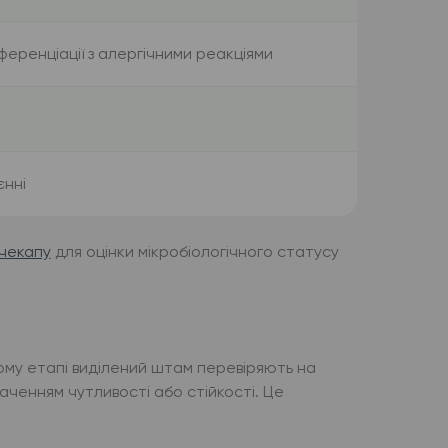
ференціації з алергічними реакціями
єнні
чекапу
для оцінки мікробіологічного статусу
ьому етапі виділений штам перевіряють на
наченням чутливості або стійкості. Це