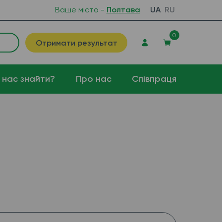
Ваше місто -
Полтава
UA
RU
0
Отримати результат
 нас знайти?
Про нас
Співпраця