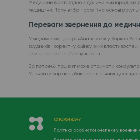
Медичний факт: згідно з даними міжнародних
медицини. Тому вибір терапії на основі резуль
Переваги звернення до медичн
У медичному центрі «Аналітика» у Харкові бак
збудників і коректну оцінку їхніх властивостей
при інтерпретації результатів.
За потреби пацієнт може отримати консультацію
Уточнити вартість бактеріологічних досліджень
СПОЖИВАЧУ
Політика особистої безпеки у воєнний 