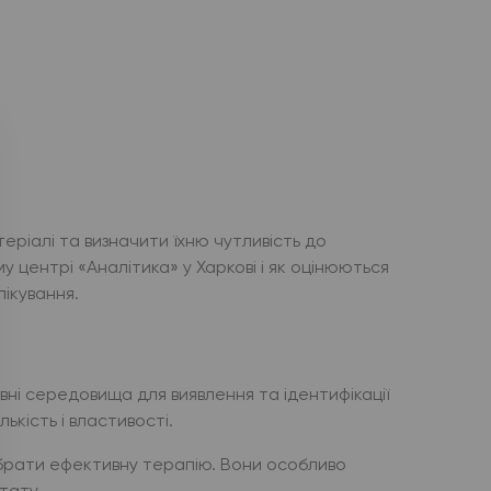
теріалі та визначити їхню чутливість до
у центрі «Аналітика» у Харкові і як оцінюються
лікування.
вні середовища для виявлення та ідентифікації
ькість і властивості.
ібрати ефективну терапію. Вони особливо
тату.