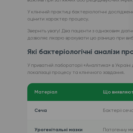
У клінічній практиці бактеріологічні дослідж
оцінити характер процесу.
Зверніть увагу! Два пацієнти з однаковим діаг
дозволяє лікарю врахувати цю різницю при ви
Які бактеріологічні аналізи п
У приватній лабораторії «Аналітика» в Україні 
локалізації процесу та клінічного завдання.
Матеріал
Що виявляю
Сеча
Бактерії сечо
Урогенітальні мазки
Патогенну м