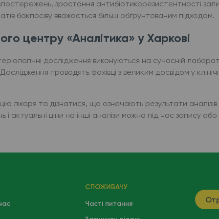
 спостережень, зростання антибіотикорезистентності зал
татів бакпосіву вважається більш обґрунтованим підходом.
ого центру «Аналітика» у Харкові
теріологічні дослідження виконуються на сучасній лаборат
. Дослідження проводять фахівці з великим досвідом у кліні
 лікаря та дізнатися, що означають результати аналізів з 
 і актуальні ціни на інші аналізи можна під час запису аб
СПОЖИВАЧУ
Отр
час
Часті питання