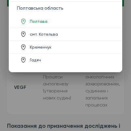
Полтавська область
За підозри на
Полтава
акромегалію,
Гормональну
дефіцит
IGF-1
регуляцію
смт. Котельва
гормону росту,
росту
захворювання
Кременчук
гіпофіза
Гадяч
При
Процеси
онкологічних
ангіогенезу
захворюваннях,
VEGF
(утворення
судинних і
нових судин)
запальних
процесах
Показання до призначення досліджень і