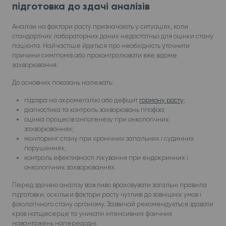
підготовка до здачі аналізів
Аналізи на фактори росту призначають у ситуаціях, коли
стандартних лабораторних даних недостатньо для оцінки стану
пацієнта. Найчастіше йдеться про необхідність уточнити
причини симптомів або проконтролювати вже відоме
захворювання.
До основних показань належать:
підозра на акромегалію або дефіцит
гормону росту;
діагностика та контроль захворювань гіпофіза;
оцінка процесів ангіогенезу при онкологічних
захворюваннях;
моніторинг стану при хронічних запальних і судинних
порушеннях;
контроль ефективності лікування при ендокринних і
онкологічних захворюваннях.
Перед здачею аналізу важливо враховувати загальні правила
підготовки, оскільки фактори росту чутливі до зовнішніх умов і
фізіологічного стану організму. Зазвичай рекомендується здавати
кров натщесерце та уникати інтенсивних фізичних
навантажень напередодні.