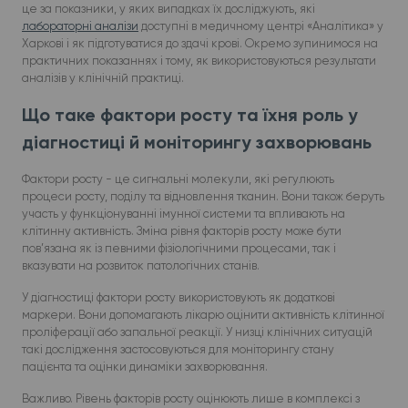
це за показники, у яких випадках їх досліджують, які
лабораторні аналізи
доступні в медичному центрі «Аналітика» у
Харкові і як підготуватися до здачі крові. Окремо зупинимося на
практичних показаннях і тому, як використовуються результати
аналізів у клінічній практиці.
Що таке фактори росту та їхня роль у
діагностиці й моніторингу захворювань
Фактори росту - це сигнальні молекули, які регулюють
процеси росту, поділу та відновлення тканин. Вони також беруть
участь у функціонуванні імунної системи та впливають на
клітинну активність. Зміна рівня факторів росту може бути
пов’язана як із певними фізіологічними процесами, так і
вказувати на розвиток патологічних станів.
У діагностиці фактори росту використовують як додаткові
маркери. Вони допомагають лікарю оцінити активність клітинної
проліферації або запальної реакції. У низці клінічних ситуацій
такі дослідження застосовуються для моніторингу стану
пацієнта та оцінки динаміки захворювання.
Важливо. Рівень факторів росту оцінюють лише в комплексі з