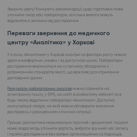
Зверніть увагу! Конкретні рекомендації щодо підготовки може
уточнити лікар або лабораторія, оскільки вимоги можуть
відрізнятися залежно від дослідження.
Переваги звернення до медичного
центру «Аналітика» у Харкові
У клініці «Аналітика» у Харкові аналізи на фактори росту можна
здати в комфортних умовах і за доступною ціною. Лабораторні
дослідження виконуються на сучасному обладнанні з
дотриманням стандартів якості, що важливо для отримання
достовірних даних.
Результати лабораторних аналізів
можна отримати на
електронну пошту, у SMS, на сайті в особистому кабінеті та в
будь-якому відділенні лабораторії «Аналітика». Доступна
консультація лікаря, на якій можна обговорити значення
досліджень з урахуванням клінічної ситуації.
Процес діагностики максимально простий і зрозумілий: пацієнт
може заздалегідь уточнити вартість, вибрати зручний час запису
і пройти дослідження без зайвих організаційних складнощів.