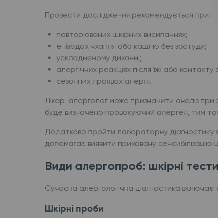
Провести дослідження рекомендується при:
повторюваних шкірних висипаннях;
епізодах чхання або кашлю без застуди;
ускладненому диханні;
алергічних реакціях після їжі або контакту 
сезонних проявах алергії.
Лікар-алерголог може призначити аналіз при 
буде визначено провокуючий алерген, тим то
Додатково пройти лабораторну діагностику ва
допомагає виявити приховану сенсибілізацію 
Види алергопроб: шкірні тести
Сучасна алергологічна діагностика включає т
Шкірні проби