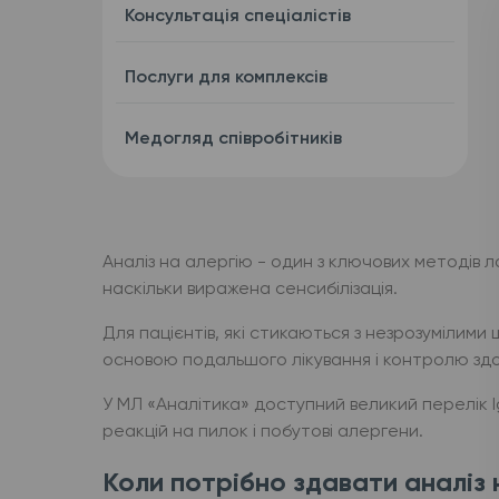
Консультація спеціалістів
Послуги для комплексів
Медогляд співробітників
Аналіз на алергію - один з ключових методів л
наскільки виражена сенсибілізація.
Для пацієнтів, які стикаються з незрозумілим
основою подальшого лікування і контролю здо
У МЛ «Аналітика» доступний великий перелік Ig
реакцій на пилок і побутові алергени.
Коли потрібно здавати аналіз 