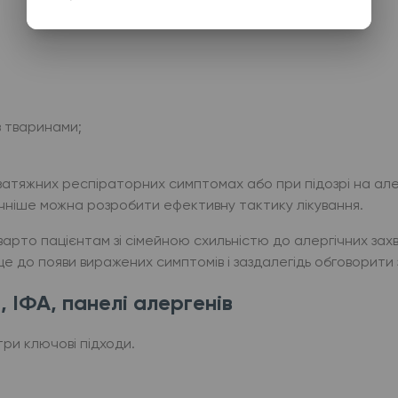
з тваринами;
затяжних респіраторних симптомах або при підозрі на ал
чніше можна розробити ефективну тактику лікування.
рто пацієнтам зі сімейною схильністю до алергічних зах
ще до появи виражених симптомів і заздалегідь обговорит
, ІФА, панелі алергенів
ри ключові підходи.