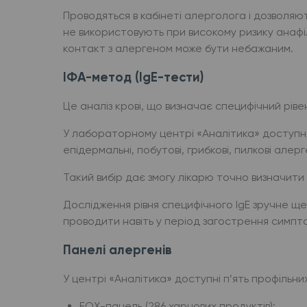
Проводяться в кабінеті алерголога і дозволяю
не використовують при високому ризику анафіл
контакт з алергеном може бути небажаним.
ІФА-метод (IgE-тести)
Це аналіз крові, що визначає специфічний ріве
У лабораторному центрі «Аналітика» доступно 
епідермальні, побутові, грибкові, пилкові алер
Такий вибір дає змогу лікарю точно визначити с
Дослідження рівня специфічного IgE зручне ще
проводити навіть у період загострення симпто
Панелі алергенів
У центрі «Аналітика» доступні п’ять профільн
FOX-панель (286 харчових продуктів);