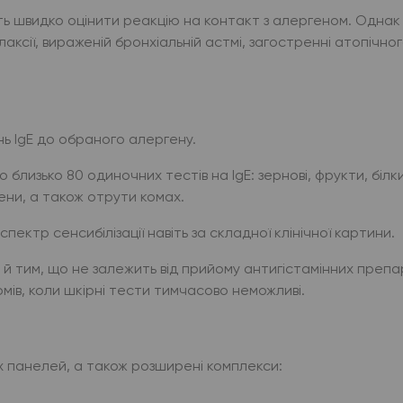
ть швидко оцінити реакцію на контакт з алергеном. Однак
аксії, вираженій бронхіальній астмі, загостренні атопічно
нь IgE до обраного алергену.
близько 80 одиночних тестів на IgE: зернові, фрукти, білк
гени, а також отрути комах.
пектр сенсибілізації навіть за складної клінічної картини.
 й тим, що не залежить від прийому антигістамінних препа
мів, коли шкірні тести тимчасово неможливі.
их панелей, а також розширені комплекси: