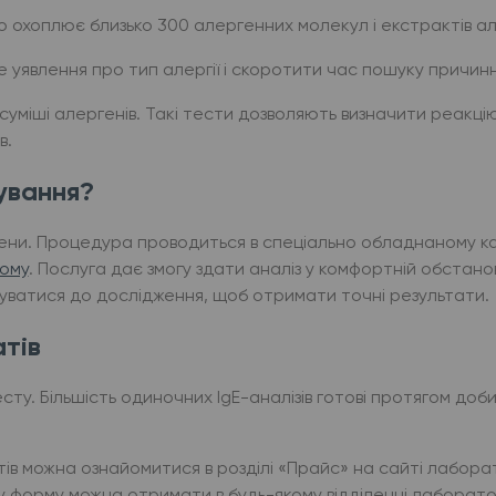
 охоплює близько 300 алергенних молекул і екстрактів ал
уявлення про тип алергії і скоротити час пошуку причинн
 суміші алергенів. Такі тести дозволяють визначити реакцію
в.
ування?
 вени. Процедура проводиться в спеціально обладнаному ка
ому
. Послуга дає змогу здати аналіз у комфортній обстано
туватися до дослідження, щоб отримати точні результати.
тів
сту. Більшість одиночних IgE-аналізів готові протягом доб
ів можна ознайомитися в розділі «Прайс» на сайті лаборат
у форму можна отримати в будь-якому відділенні лаборато