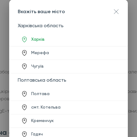
Вкажіть ваше місто
Харківська область
Харків
Мерефа
Чугуїв
абораторної діагностики, який дозволяє визначити, які ал
Полтавська область
и шкірними, респіраторними або харчовими реакціями, пра
Полтава
ров’я.
смт. Котельва
E-тестів, що дозволяє проводити точну діагностику різних 
Кременчук
на алергію?
Гадяч