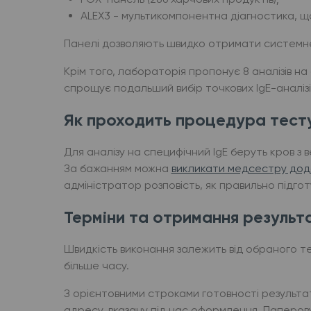
ALEX3 - мультикомпонентна діагностика, що
Панелі дозволяють швидко отримати системне 
Крім того, лабораторія пропонує 8 аналізів на
спрощує подальший вибір точкових IgE-аналізі
Як проходить процедура тест
Для аналізу на специфічний IgE беруть кров з
За бажанням можна
викликати медсестру дод
адміністратор розповість, як правильно підго
Терміни та отримання результа
Швидкість виконання залежить від обраного те
більше часу.
З орієнтовними строками готовності результат
адресу, вказану під час оформлення. Паперов