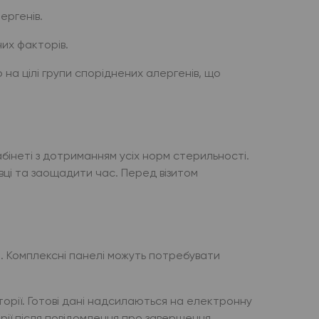
ергенів.
их факторів.
 на цілі групи споріднених алергенів, що
бінеті з дотриманням усіх норм стерильності.
вці та заощадити час. Перед візитом
и. Комплексні панелі можуть потребувати
орії. Готові дані надсилаються на електронну
рії після повідомлення про завершення