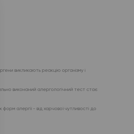
ергени викликають реакцію організму і
вильно виконаний алергологічний тест стає
форм алергії - від харчової чутливості до