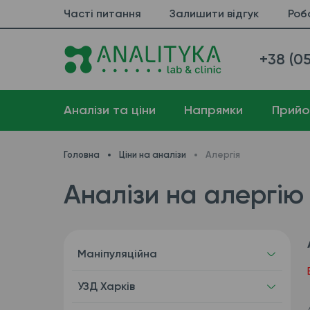
Часті питання
Залишити відгук
Роб
+38 (05
Аналізи та ціни
Напрямки
Прийо
Головна
Ціни на аналізи
Алергія
Аналізи на алергію
Маніпуляційна
УЗД Харків