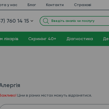
ота у нас
Блог
Контакти
Страхові
7) 760 14 15
м лікарів
Cкринінг 40+
Діагностика
Де
Алергія
Важливо!
Ціни в різних містах можуть відрізнятися.