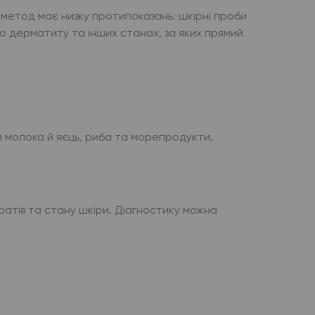
 метод має низку протипоказань: шкірні проби
го дерматиту та інших станах, за яких прямий
и молока й яєць, риба та морепродукти,
ратів та стану шкіри. Діагностику можна