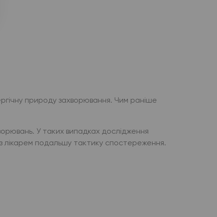
ергічну природу захворювання. Чим раніше
ворювань. У таких випадках дослідження
и з лікарем подальшу тактику спостереження.