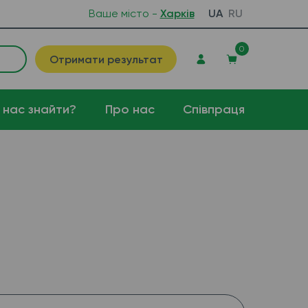
Ваше місто -
Харків
UA
RU
0
Отримати результат
 нас знайти?
Про нас
Співпраця