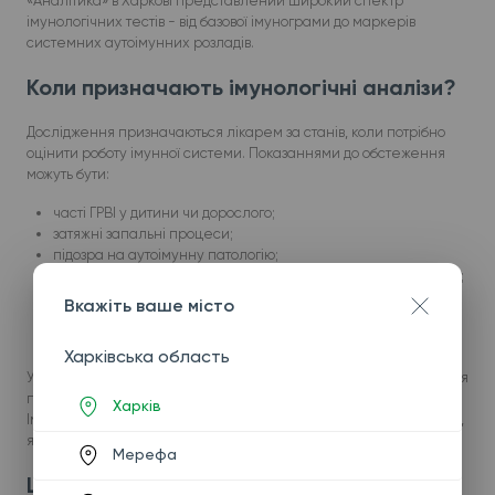
«Аналітика» в Харкові представлений широкий спектр
імунологічних тестів - від базової імунограми до маркерів
системних аутоімунних розладів.
Коли призначають імунологічні аналізи?
Дослідження призначаються лікарем за станів, коли потрібно
оцінити роботу імунної системи. Показаннями до обстеження
можуть бути:
часті ГРВІ у дитини чи дорослого;
затяжні запальні процеси;
підозра на аутоімунну патологію;
порушення з боку серця, суглобів, шкіри, нервової системи;
підготовка до тривалої терапії або оцінка її ефективності;
Вкажіть ваше місто
профілактика ускладнень у пацієнтів із хронічними
захворюваннями.
Харківська область
У низці випадків обстеження рекомендоване й людям, чиє життя
пов’язане з підвищеними навантаженнями чи стресом.
Харків
Імунологічні тести також дозволяють виявляти запальні процеси,
які можуть підвищувати серцево-судинний ризик.
Мерефа
Що показує дослідження імунної