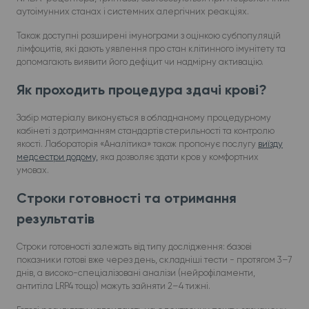
аутоімунних станах і системних алергічних реакціях.
Також доступні розширені імунограми з оцінкою субпопуляцій
лімфоцитів, які дають уявлення про стан клітинного імунітету та
допомагають виявити його дефіцит чи надмірну активацію.
Як проходить процедура здачі крові?
Забір матеріалу виконується в обладнаному процедурному
кабінеті з дотриманням стандартів стерильності та контролю
якості. Лабораторія «Аналітика» також пропонує послугу
виїзду
медсестри додому,
яка дозволяє здати кров у комфортних
умовах.
Строки готовності та отримання
результатів
Строки готовності залежать від типу дослідження: базові
показники готові вже через день, складніші тести - протягом 3–7
днів, а високо-спеціалізовані аналізи (нейрофіламенти,
антитіла LRP4 тощо) можуть зайняти 2–4 тижні.