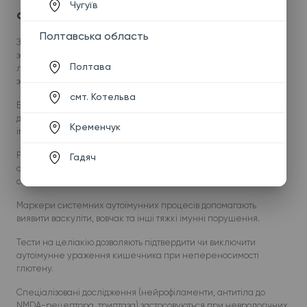
Чугуїв
системи?
Полтавська область
За допомогою імунологічних аналізів можна оцінити стан
захисних механізмів організму та виявити порушення, що
Полтава
лежать в основі частих інфекцій, алергії, аутоімунних
захворювань і системного запалення.
смт. Котельва
Базові показники відображають рівень імунної активності та
дозволяють виявити запалення, алергічні реакції чи
Кременчук
імунодефіцит.
Ревматоїдна панель використовується для діагностики
Гадяч
аутоімунного ураження суглобів і системних захворювань
сполучної тканини.
Маркери системних аутоімунних процесів допомагають
виявити васкуліти, вовчак та інші тяжкі імунні порушення.
Тести на целіакію дозволяють підтвердити чи виключити
аутоімунне ураження кишечника при непереносимості
глютену.
Спеціалізовані дослідження (нейрофіламенти, антитіла до
NMDA-рецептора, триптаза) застосовуються при неврологічних