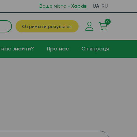
Ваше місто -
Харків
UA
RU
0
Отримати результат
 нас знайти?
Про нас
Співпраця