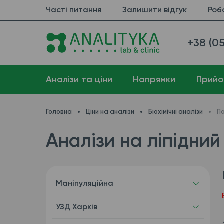
Часті питання
Залишити відгук
Роб
+38 (05
Аналізи та ціни
Напрямки
Прийо
Головна
Ціни на аналізи
Біохімічні аналізи
По
Аналізи на ліпідний
Маніпуляційна
УЗД Харків