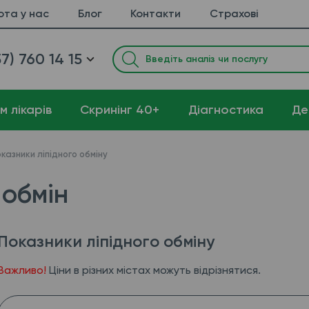
ота у нас
Блог
Контакти
Страхові
7) 760 14 15
м лікарів
Cкринінг 40+
Діагностика
Де
казники ліпідного обміну
 обмін
Показники ліпідного обміну
Важливо!
Ціни в різних містах можуть відрізнятися.