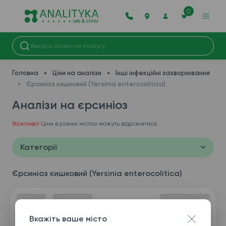
0
Головна
Ціни на аналізи
Інші інфекційні захворювання
Єрсиніоз кишковий (Yersinia enterocolitica)
Аналізи на єрсиніоз
Важливо!
Ціни в різних містах можуть відрізнятися.
Категорії
Єрсиніоз кишковий (Yersinia enterocolitica)
Вкажіть ваше місто