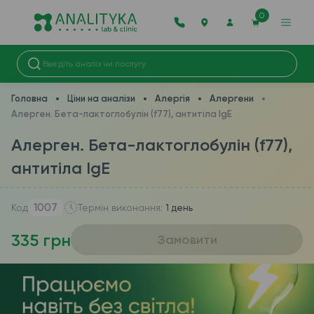
0
Головна
Ціни на аналізи
Алергія
Алергени
Алерген. Бета-лактоглобулін (f77), антитіла IgE
Алерген. Бета-лактоглобулін (f77),
антитіла IgE
1007
Код
Термін виконання:
1 день
335 грн
Замовити