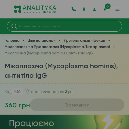
0
Головна
Ціни на аналізи
Урогенітальні інфекції
Мікоплазмоз та Уреаплазмоз (Mycoplasma/Ureaplasma)
Мікоплазма (Mycoplasma hominis), антитіла IgG
Мікоплазма (Mycoplasma hominis),
антитіла IgG
106
Код
Термін виконання:
3 дні
360 грн
Замовити