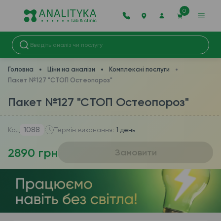
0
Головна
Ціни на аналізи
Комплекcні послуги
Пакет №127 "СТОП Остеопороз"
Пакет №127 "СТОП Остеопороз"
1088
Код
Термін виконання:
1 день
2890 грн
Замовити