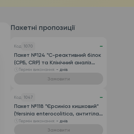
Пакетні пропозиції
-
Код
1070
Пакет №124 "С-реактивний білок
(СРБ, CRP) та Клінічний аналіз
крові розгорнутий
Термін виконання:
- днів
(автоматизований з ШОЕ),
Замовити
венозна кров)"
-
Код
1047
Пакет №118 "Єрсиніоз кишковий"
(Yersinia enterocolitica, антитіла
IgG та антитіла IgA)
Термін виконання:
- днів
Замовити