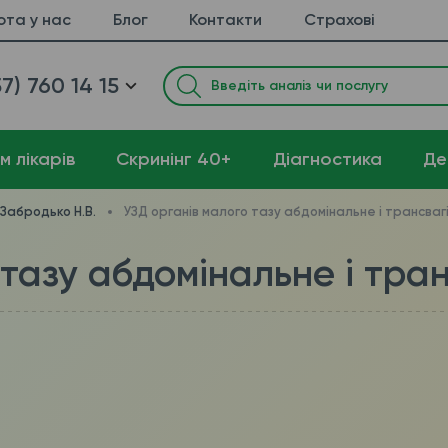
ота у нас
Блог
Контакти
Страхові
7) 760 14 15
м лікарів
Cкринінг 40+
Діагностика
Де
 Забродько Н.В.
УЗД органів малого тазу абдомінальне і трансваг
 тазу абдомінальне і тра