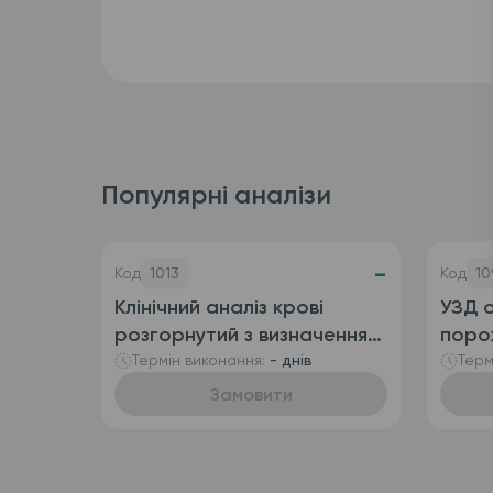
Популярні аналізи
-
Код
1013
Код
10
Клінічний аналіз крові
УЗД о
розгорнутий з визначенням
поро
ретикулоцитів
сечо
Термін виконання:
- днів
Терм
(автоматизований + ручна
Замовити
лейкоформула), венозна
кров