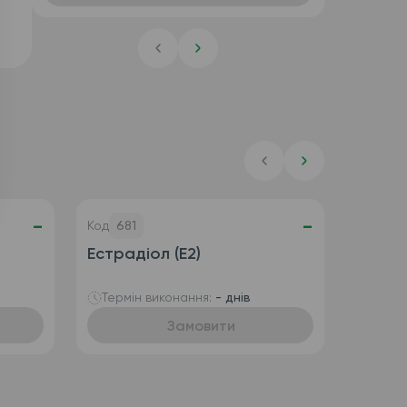
-
-
Код
681
Естрадіол (E2)
Термін виконання:
- днів
Замовити