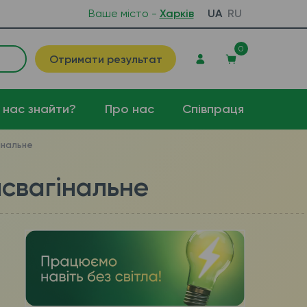
Ваше місто -
Харків
UA
RU
0
Отримати результат
 нас знайти?
Про нас
Співпраця
інальне
нсвагінальне