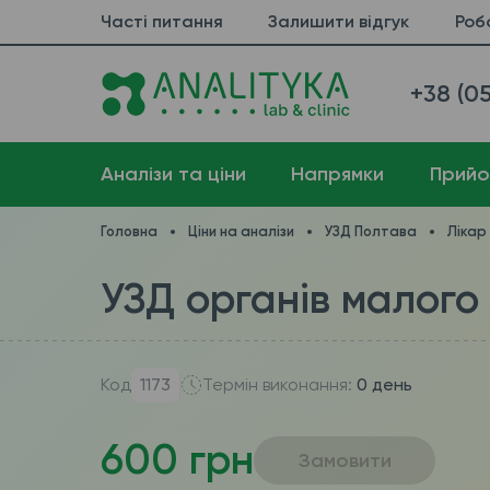
Часті питання
Залишити відгук
Роб
+38 (05
Аналізи та ціни
Напрямки
Прийо
Головна
Ціни на аналізи
УЗД Полтава
Лікар
УЗД органів малого
Код
1173
Термін виконання:
0 день
600 грн
Замовити