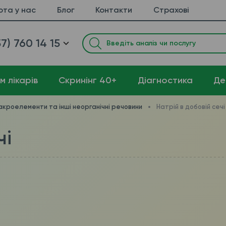
ота у нас
Блог
Контакти
Страхові
7) 760 14 15
м лікарів
Cкринінг 40+
Діагностика
Де
кроелементи та інші неорганічні речовини
Натрій в добовій сечі
чі