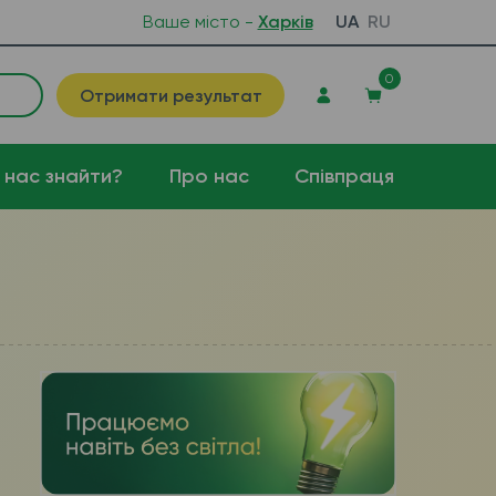
Ваше місто -
Харків
UA
RU
0
Отримати результат
 нас знайти?
Про нас
Співпраця