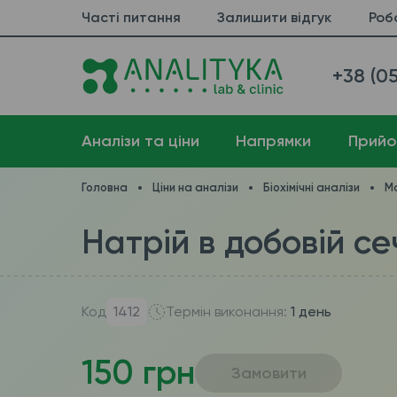
Часті питання
Залишити відгук
Роб
+38 (05
Аналізи та ціни
Напрямки
Прийо
Головна
Ціни на аналізи
Біохімічні аналізи
Ма
Натрій в добовій се
Код
1412
Термін виконання:
1 день
150 грн
Замовити