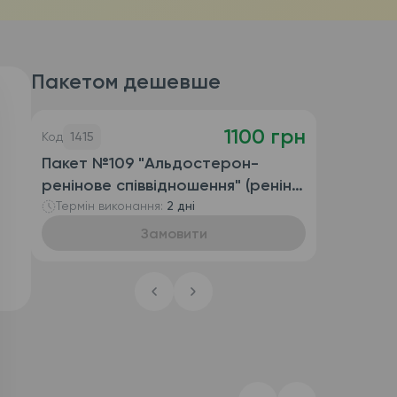
Пакетом дешевше
1100 грн
Код
1415
Пакет №109 "Альдостерон-
ренінове співвідношення" (ренін
активний, альдостерон, натрій в
Термін виконання:
2 дні
сечі, альдостерон-ренінове
Замовити
співвідношення)