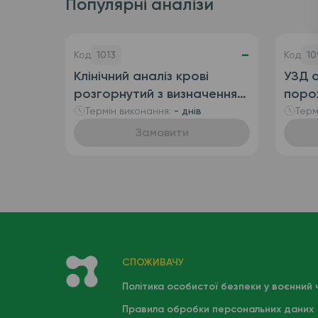
Популярні аналізи
-
Код
1013
Код
10
Клінічний аналіз крові
УЗД о
розгорнутий з визначенням
поро
ретикулоцитів
сечо
Термін виконання:
- днів
Терм
(автоматизований + ручна
Замовити
лейкоформула), венозна
кров
СПОЖИВАЧУ
Політика особистої безпеки у воєнний 
Правила обробки персональних даних