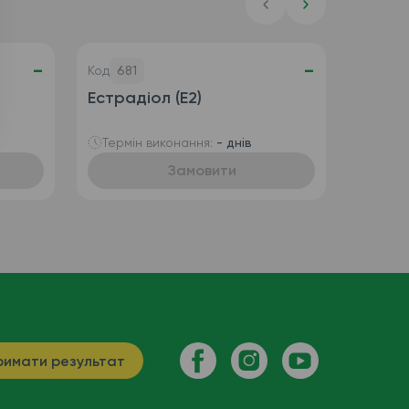
-
-
Код
681
Естрадіол (E2)
Термін виконання:
- днів
Замовити
имати результат