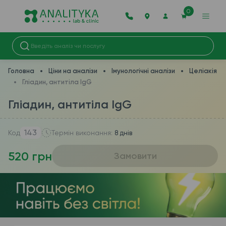
0
Головна
Ціни на аналізи
Імунологічні аналізи
Целіакія
Гліадин, антитіла IgG
Гліадин, антитіла IgG
143
Код
Термін виконання:
8 днів
520 грн
Замовити