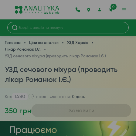
0
Головна
Ціни на аналізи
УЗД Харків
Лікар Романюк І.Є.
УЗД сечового міхура (проводить лікар Романюк І.Є.)
УЗД сечового міхура (проводить
лікар Романюк І.Є.)
1480
Код
Термін виконання:
0 день
350 грн
Замовити