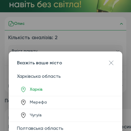
Опис
Кількість аналізів: 2
Вміст пакету
Вкажіть ваше місто
Показання
Харківська область
Підготовка
Харків
Пакетні пропозиції
Мерефа
Чугуїв
-
Код
1070
Код
1047
Пакет №124 "С-
Пакет №118 "Єрси
Полтавська область