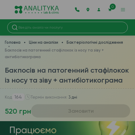
0
Головна
Ціни на аналізи
Бактеріологічні дослідження
Бакпосів на патогенний стафілокок із носу та зіву +
антибіотикограма
Бакпосів на патогенний стафілокок
із носу та зіву + антибіотикограма
164
Код
Термін виконання:
3 дні
520 грн
Замовити