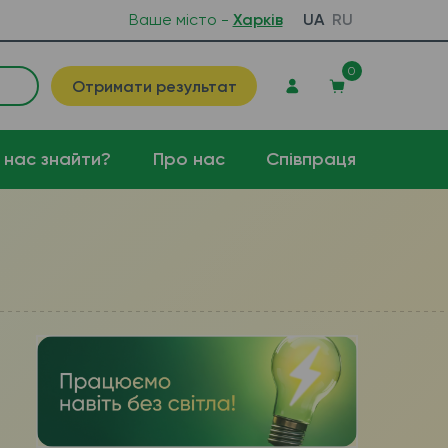
Ваше місто -
Харків
UA
RU
0
Отримати результат
 нас знайти?
Про нас
Співпраця