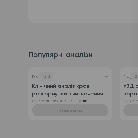
Популярні аналізи
-
Код
1013
Код
10
Клінічний аналіз крові
УЗД о
розгорнутий з визначенням
поро
ретикулоцитів
сечо
Термін виконання:
- днів
Терм
(автоматизований + ручна
Замовити
лейкоформула), венозна
кров