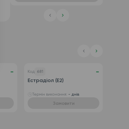
-
-
Код
681
Естрадіол (E2)
Термін виконання:
- днів
Замовити