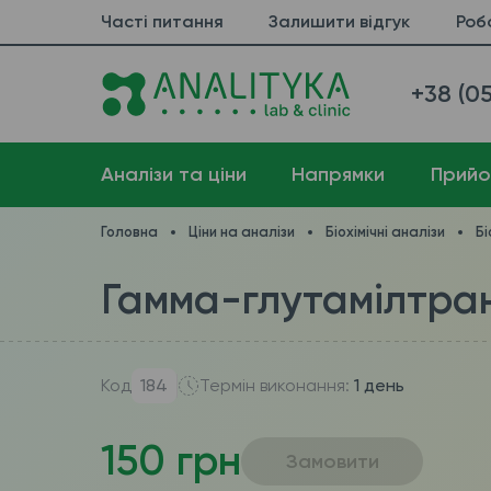
Часті питання
Залишити відгук
Роб
+38 (05
Аналізи та ціни
Напрямки
Прийо
Головна
Ціни на аналізи
Біохімічні аналізи
Бі
Гамма-глутамілтран
Код
184
Термін виконання:
1 день
150 грн
Замовити