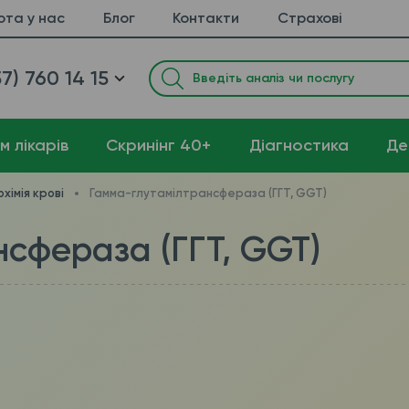
ота у нас
Блог
Контакти
Страхові
7) 760 14 15
м лікарів
Cкринінг 40+
Діагностика
Де
охімія крові
Гамма-глутамілтрансфераза (ГГТ, GGT)
сфераза (ГГТ, GGT)