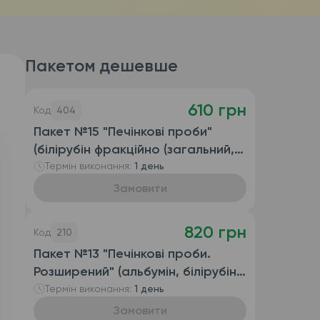
Пакетом дешевше
610 грн
Код
404
Пакет №15 "Печінкові проби"
(білірубін фракційно (загальний,
прямий та непрямий), АЛТ, АСТ,
Термін виконання:
1 день
ГГТ)
Замовити
820 грн
Код
210
Пакет №13 "Печінкові проби.
Розширений" (альбумін, білірубін
фракційно (загальний, прямий та
Термін виконання:
1 день
непрямий), АЛТ, АСТ, ГГТ, ЛФ)
Замовити