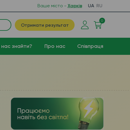
Ваше місто -
Харків
UA
RU
0
Отримати результат
 нас знайти?
Про нас
Співпраця