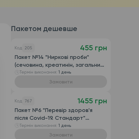
Пакетом дешевше
455 грн
Код
205
Пакет №14 "Ниркові проби"
(сечовина, креатинін, загальний
білок, сечова кислота)
Термін виконання:
1 день
Замовити
1455 грн
Код
767
Пакет №6 "Перевір здоров'я
після Covid-19. Стандарт"
(клінічний аналіз крові
Термін виконання:
1 день
розгорнутий (автомат. + ручна
Замовити