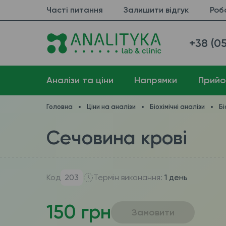
Часті питання
Залишити відгук
Роб
+38 (05
Аналізи та ціни
Напрямки
Прийо
Головна
Ціни на аналізи
Біохімічні аналізи
Бі
Сечовина крові
Код
203
Термін виконання:
1 день
150 грн
Замовити