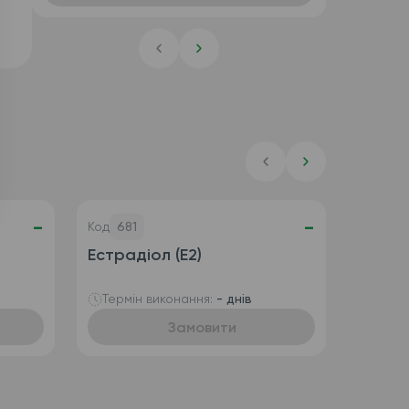
лейкоформула), креатинін,
сечовина, АЛТ, АСТ, ГГТ, білірубін
фракційно, C-реактивний білок
(CRP), D-димер)
-
-
Код
681
Естрадіол (E2)
Термін виконання:
- днів
Замовити