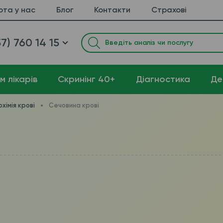
ота у нас
Блог
Контакти
Страхові
7) 760 14 15
м лікарів
Cкринінг 40+
Діагностика
Де
охімія крові
Сечовина крові