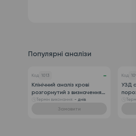
Популярні аналізи
-
Код
1013
Код
10
Клінічний аналіз крові
УЗД о
розгорнутий з визначенням
поро
ретикулоцитів
сечо
Термін виконання:
- днів
Терм
(автоматизований + ручна
Замовити
лейкоформула), венозна
кров