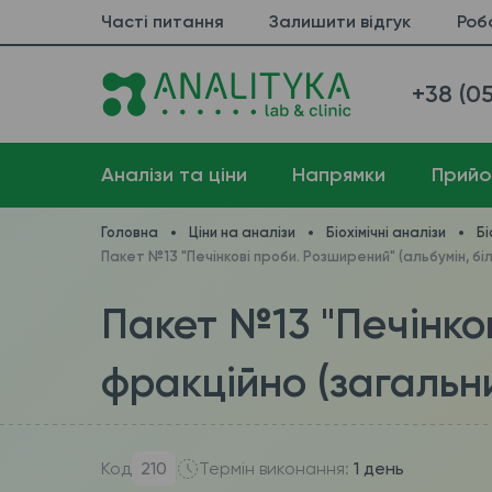
Часті питання
Залишити відгук
Роб
+38 (05
Аналізи та ціни
Напрямки
Прийо
Головна
Ціни на аналізи
Біохімічні аналізи
Бі
Пакет №13 "Печінкові проби. Розширений" (альбумін, біл
Пакет №13 "Печінков
фракційно (загальни
Код
210
Термін виконання:
1 день