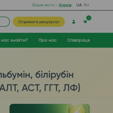
Ваше місто -
Харків
UA
RU
0
Отримати результат
 нас знайти?
Про нас
Співпраця
бумін, білірубін
АЛТ, АСТ, ГГТ, ЛФ)