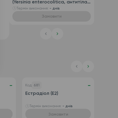
(Yersinia enterocolitica, антитіла
IgG та антитіла IgA)
Термін виконання:
- днів
Замовити
-
-
Код
681
Естрадіол (E2)
Термін виконання:
- днів
Замовити