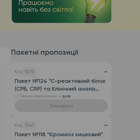
Пакетні пропозиції
-
Код
1070
Пакет №124 "С-реактивний білок
(СРБ, CRP) та Клінічний аналіз
крові розгорнутий
Термін виконання:
- днів
(автоматизований з ШОЕ),
Замовити
венозна кров)"
-
Код
1047
Пакет №118 "Єрсиніоз кишковий"