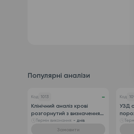
Популярні аналізи
-
Код
1013
Код
10
Клінічний аналіз крові
УЗД о
розгорнутий з визначенням
поро
ретикулоцитів
сечо
Термін виконання:
- днів
Терм
(автоматизований + ручна
Замовити