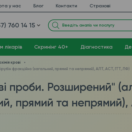
ота у нас
Блог
Контакти
Страхові
7) 760 14 15
м лікарів
Cкринінг 40+
Діагностика
Де
охімія крові
ірубін фракційно (загальний, прямий та непрямий), АЛТ, АСТ, ГГТ, ЛФ)
і проби. Розширений" (аль
й, прямий та непрямий), 