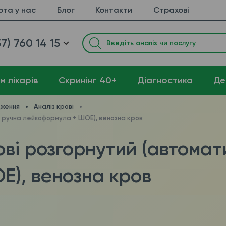
ота у нас
Блог
Контакти
Страхові
7) 760 14 15
м лікарів
Cкринінг 40+
Діагностика
Де
дження
Аналіз крові
 + ручна лейкоформула + ШОЕ), венозна кров
рові розгорнутий (автома
Е), венозна кров