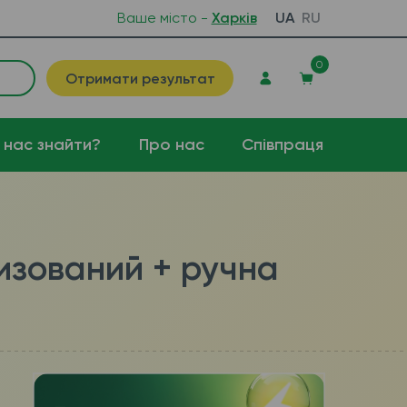
Ваше місто -
Харків
UA
RU
0
Отримати результат
 нас знайти?
Про нас
Співпраця
тизований + ручна