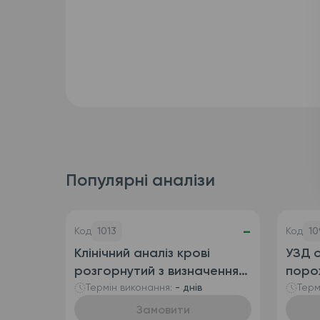
Популярні аналізи
-
Код
1013
Код
10
Клінічний аналіз крові
УЗД о
розгорнутий з визначенням
поро
ретикулоцитів
сечо
Термін виконання:
- днів
Терм
(автоматизований + ручна
Замовити