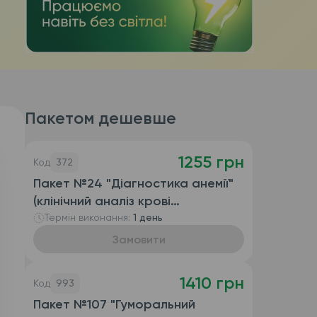
Пакетом дешевше
1255 грн
Код
372
Пакет №24 "Діагностика анемії"
(клінічний аналіз крові
розгорнутий (автоматизований +
Термін виконання:
1 день
ручна лейкоформула), ЗЗЗС,
Замовити
залізо, вітамін B9, вітамін B12,
феритин)
1410 грн
Код
993
Пакет №107 "Гуморальний