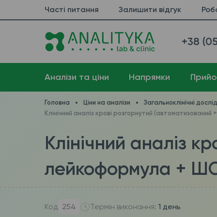
Часті питання
Залишити відгук
Роб
+38 (05
Аналізи та ціни
Напрямки
Прийо
Головна
Ціни на аналізи
Загальноклінічні дослі
Клінічний аналіз крові розгорнутий (автоматизований
Клінічний аналіз к
лейкоформула + ШО
Код
254
Термін виконання:
1 день