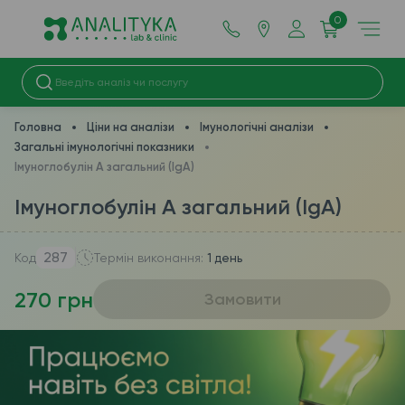
0
Головна
Ціни на аналізи
Імунологічні аналізи
Загальні імунологічні показники
Імуноглобулін A загальний (IgA)
Імуноглобулін A загальний (IgA)
287
Код
Термін виконання:
1 день
270 грн
Замовити