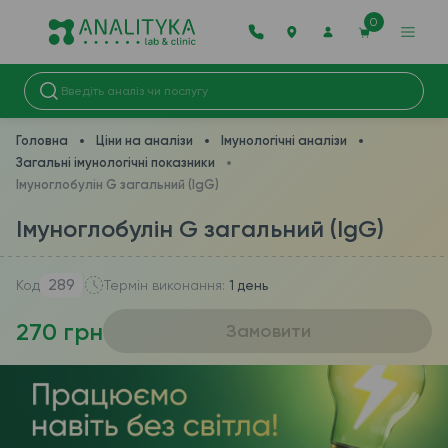
0
Головна
Ціни на аналізи
Імунологічні аналізи
Загальні імунологічні показники
Імуноглобулін G загальний (IgG)
Імуноглобулін G загальний (IgG)
289
Код
Термін виконання:
1 день
270 грн
Замовити