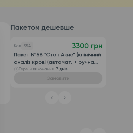
Пакетом дешевше
3300 грн
Код
354
Пакет №58 "Стоп Акне" (клінічний
аналіз крові (автомат. + ручна
лейкоформула), глюкоза,
Термін виконання:
7 днів
печінкові проби, цинк, кальцій,
Замовити
залізо,вільний
тестостерон,ТТГ,Т4 вільний,Т3
вільний,кортизол,пролактин,дослідження
на демодекс,бакпосів на
Candida+АМГ)