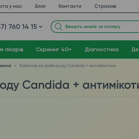
ота у нас
Блог
Контакти
Страхові
7) 760 14 15
м лікарів
Cкринінг 40+
Діагностика
Де
дження
Бакпосів на гриби роду Candida + антимікотики
роду Candida + антимікот