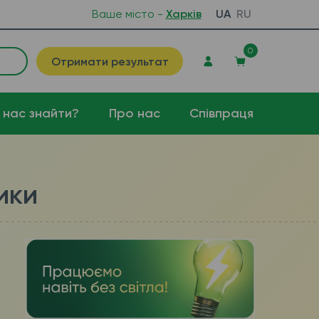
Ваше місто -
Харків
UA
RU
0
Отримати результат
 нас знайти?
Про нас
Співпраця
ики