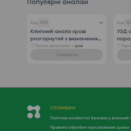
Популярні аналізи
-
Код
1013
Код
10
Клінічний аналіз крові
УЗД о
розгорнутий з визначенням
поро
ретикулоцитів
сечо
Термін виконання:
- днів
Терм
(автоматизований + ручна
Замовити
лейкоформула), венозна
кров
СПОЖИВАЧУ
Політика особистої безпеки у воєнний 
Правила обробки персональних даних