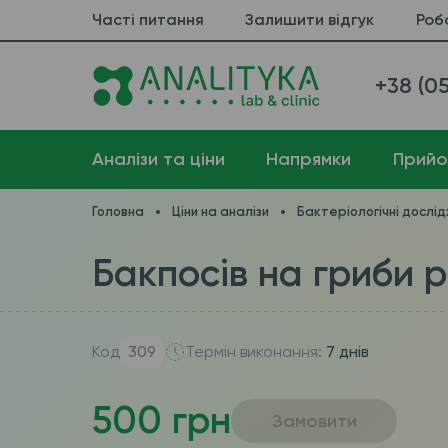
Часті питання
Залишити відгук
Роб
+38 (05
Аналізи та ціни
Напрямки
Прийо
Головна
Ціни на аналізи
Бактеріологічні дослі
Бакпосів на гриби 
Код
309
Термін виконання:
7 днів
500 грн
Замовити