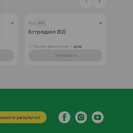
-
-
Код
681
Естрадіол (E2)
Термін виконання:
- днів
Замовити
имати результат