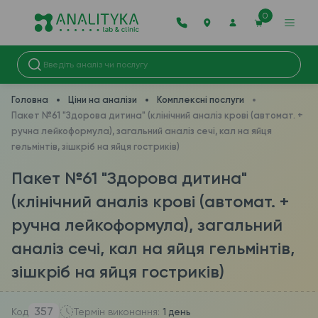
0
Головна
Ціни на аналізи
Комплекcні послуги
Пакет №61 "Здорова дитина" (клінічний аналіз крові (автомат. +
ручна лейкоформула), загальний аналіз сечі, кал на яйця
гельмінтів, зішкріб на яйця гостриків)
Пакет №61 "Здорова дитина"
(клінічний аналіз крові (автомат. +
ручна лейкоформула), загальний
аналіз сечі, кал на яйця гельмінтів,
зішкріб на яйця гостриків)
357
Код
Термін виконання:
1 день