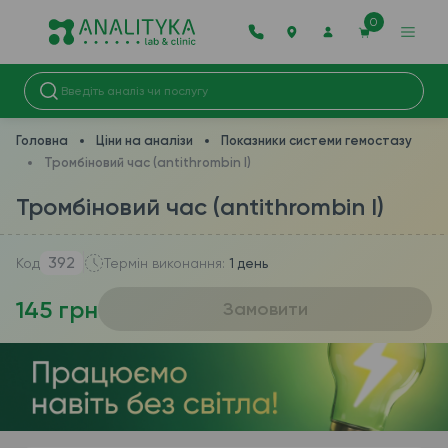
0
Головна
Ціни на аналізи
Показники системи гемостазу
Тромбіновий час (antithrombin I)
Тромбіновий час (antithrombin I)
392
Код
Термін виконання:
1 день
145 грн
Замовити