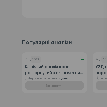
Популярні аналізи
-
Код
1013
Код
10
Клінічний аналіз крові
УЗД о
розгорнутий з визначенням
поро
ретикулоцитів
сечо
Термін виконання:
- днів
Терм
(автоматизований + ручна
Замовити
лейкоформула), венозна
кров