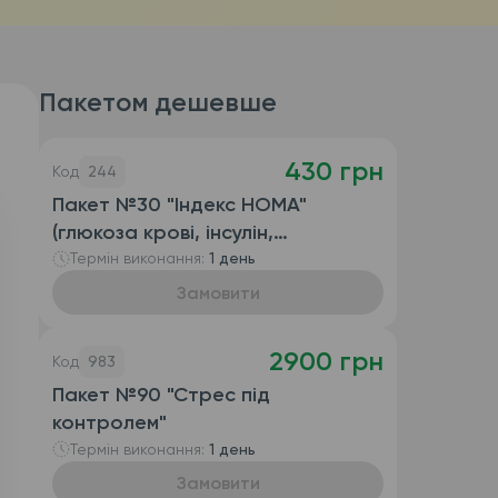
Пакетом дешевше
430 грн
Код
244
Пакет №30 "Індекс HOMA"
(глюкоза крові, інсулін,
розрахунок індекса HOMA)
Термін виконання:
1 день
Замовити
2900 грн
Код
983
Пакет №90 "Стрес під
контролем"
Термін виконання:
1 день
Замовити