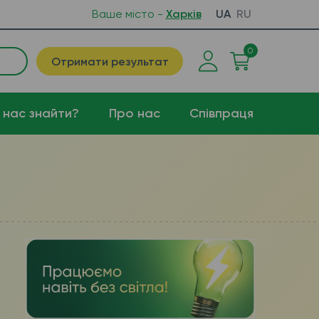
Ваше місто -
Харків
UA
RU
0
Отримати результат
 нас знайти?
Про нас
Співпраця