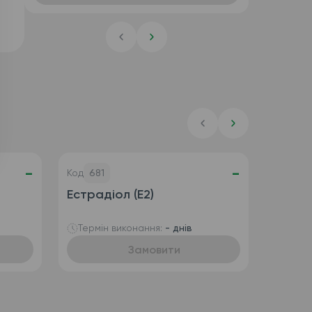
-
-
Код
681
Естрадіол (E2)
Термін виконання:
- днів
Замовити