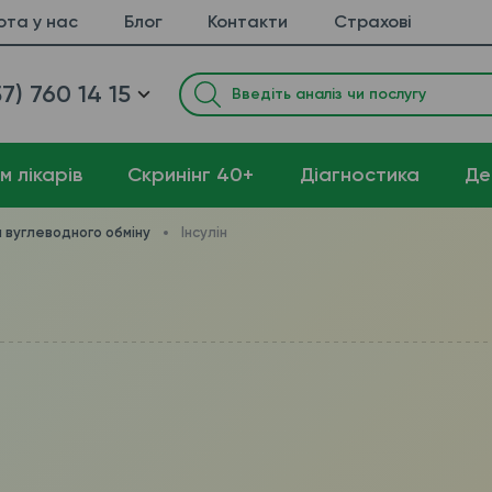
ота у нас
Блог
Контакти
Страхові
7) 760 14 15
м лікарів
Cкринінг 40+
Діагностика
Де
 вуглеводного обміну
Інсулін