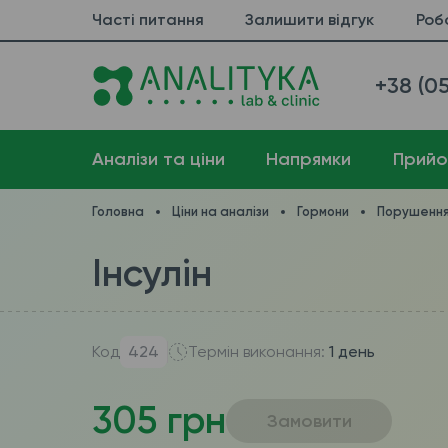
Часті питання
Залишити відгук
Роб
+38 (05
Аналізи та ціни
Напрямки
Прийо
Головна
Ціни на аналізи
Гормони
Порушення
Інсулін
Код
424
Термін виконання:
1 день
305 грн
Замовити