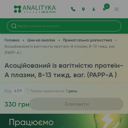
0
Головна
Ціни на аналізи
Пренатальна діагностика
Асоційований із вагітністю протеїн-А плазми, 8-13 тижд. ваг.
(PAPP-A )
Асоційований із вагітністю протеїн-
А плазми, 8-13 тижд. ваг. (PAPP-A )
459
Код
Термін виконання:
1 день
330 грн
Замовити